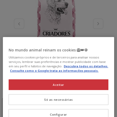
No mundo animal reinam os cookies 🦁👑🍪
Utilizamos cookies próprios e de terceiros para analisar nossos
serviços, lembrar suas preferências e mostrar publicidade com base
em seu perfil e hábitos de navegação.
Descubra todos os detalhes.
Consulte como o Google trata as informações pessoais.
Aceitar
Peso:
15 kg
-15€ c/
-15€ c/
Pack
Só as necessárias
cupão 💰
cupão 💰
Poupança
3 kg
15 kg
2 x 15 kg
127.98€
Configurar
19.99€
63.99€
121.58€