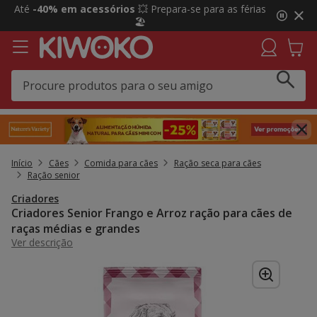
2
Até
-40% em acessórios
💥 Prepara-se para as férias
de
🏖️
3,
mensagem,
Início
Cães
Comida para cães
Ração seca para cães
Ração senior
Criadores
Criadores Senior Frango e Arroz ração para cães de
raças médias e grandes
Ver descrição