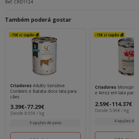
Ref.
CRD1124
Também poderá gostar
-15€ c/ cupão 💰
-15€ c/ cupão 💰
Criadores
Adulto Sensitive
Criadores
Monoprote
Cordeiro e Batata-doce lata para
e Arroz em lata para 
cães
Preço
2.59€
-
114.37€
Preço
3.39€
-
77.29€
5.96€
Desde 5.96€ / kg
de
8.05€
Desde 8.05€ / kg
de
por
2.59€
por
3.39€
kg
4 opções de 
3 opções de peso
kg
a
a
114.37€
77.29€