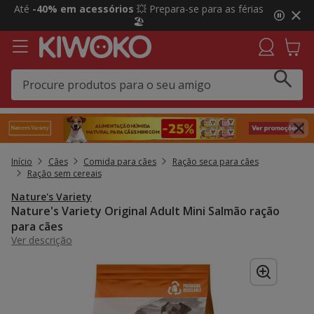
2
Até
-40% em acessórios
💥 Prepara-se para as férias
de
🏖️
3,
mensagem,
Início
Cães
Comida para cães
Ração seca para cães
Ração sem cereais
Nature's Variety
Nature's Variety Original Adult Mini Salmão ração
para cães
Ver descrição