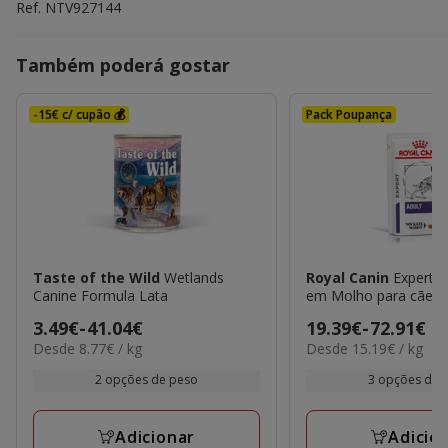
Ref.
NTV927144
Também poderá gostar
-15€ c/ cupão 💰
Pack Poupança
Taste of the Wild
Wetlands
Royal Canin
Expert A
Canine Formula Lata
em Molho para cães
Preço
3.49€
-
41.04€
Preço
19.39€
-
72.91€
8.77€
15.19€
Desde 8.77€ / kg
Desde 15.19€ / kg
de
de
por
por
3.49€
19.39€
2 opções de peso
3 opções de 
kg
kg
a
a
41.04€
72.91€
Adicionar
Adicio