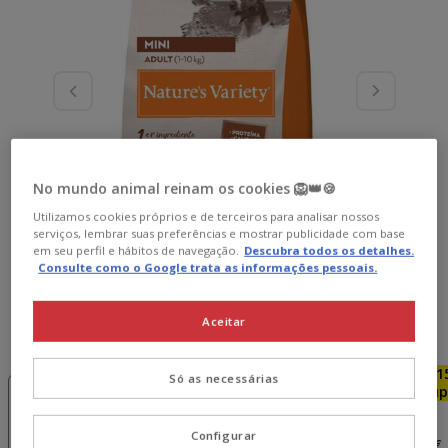
No mundo animal reinam os cookies 🦁👑🍪
Utilizamos cookies próprios e de terceiros para analisar nossos
serviços, lembrar suas preferências e mostrar publicidade com base
em seu perfil e hábitos de navegação.
Descubra todos os detalhes.
Consulte como o Google trata as informações pessoais.
Aceitar
Peso:
7 kg
-15€ c/
-15€ c/
-15€ c/
-1
Só as necessárias
cupão 💰
cupão 💰
cupão 💰
cup
600 g
1.5 kg
3 kg
7 kg
Configurar
5.99€
15.69€
29.69€
54.99€