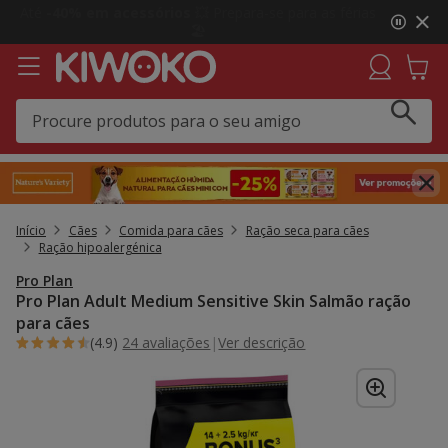
3
Click&Collect:
Recolha GRÁTIS em loja e receba uma
de
prenda 🎁 Agora em mais lojas!
3,
mensagem,
Início
Cães
Comida para cães
Ração seca para cães
Ração hipoalergénica
Pro Plan
Pro Plan Adult Medium Sensitive Skin Salmão ração
para cães
(4.9)
24 avaliações
|
Ver descrição