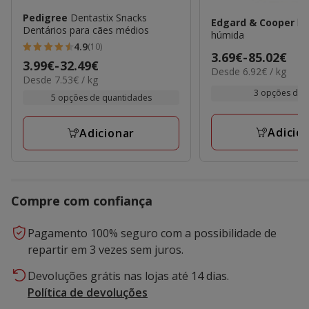
Pedigree
Dentastix Snacks
Edgard & Cooper
la
Dentários para cães médios
húmida
4.9
(10)
4.9
Preço
3.69€
-
85.02€
Preço
3.99€
-
32.49€
estrelas
6.92€
Desde 6.92€ / kg
de
7.53€
Desde 7.53€ / kg
de
por
com
3.69€
por
3 opções de 
kg
3.99€
5 opções de quantidades
10
kg
a
a
avaliações
85.02€
32.49€
Adicio
Adicionar
Compre com confiança
Pagamento 100% seguro com a possibilidade de
repartir em 3 vezes sem juros.
Devoluções grátis nas lojas até 14 dias.
Política de devoluções