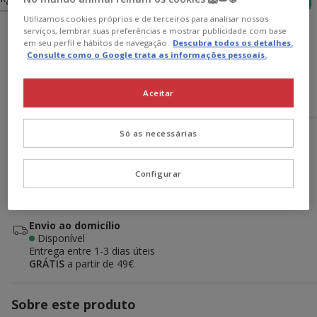
Utilizamos cookies próprios e de terceiros para analisar nossos
serviços, lembrar suas preferências e mostrar publicidade com base
58.99€
Preço 58.99€, 3.58 EUR por kg
(3.58€ / kg)
em seu perfil e hábitos de navegação.
Descubra todos os detalhes.
Consulte como o Google trata as informações pessoais.
Adicionar ao carrinho
Aceitar
Só as necessárias
Opções de envio
Ver detalhes
Recolha em loja com Click & Collect
Configurar
Disponível
Recolha a sua encomenda em 2h em lojas selecionadas
GRÁTIS,
com presente!
Envio ao domicílio
Disponível
Entrega entre
1-3 dias úteis
GRÁTIS
a partir de 49€
Sobre este produto