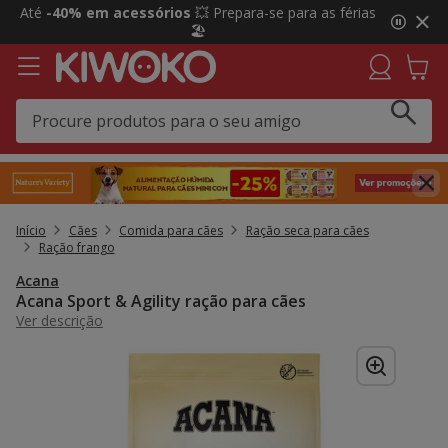
2
Até
-40% em acessórios
💥 Prepara-se para as férias
de
🏖️
3,
mensagem,
Início
Cães
Comida para cães
Ração seca para cães
Ração frango
Acana
Acana Sport & Agility ração para cães
Ver descrição