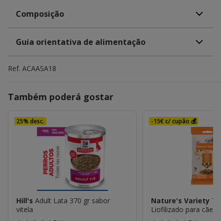
Composição
Guia orientativa de alimentação
Ref.
ACAASA18
Também poderá gostar
25% desc.
-15€ c/ cupão 💰
Hill's
Adult Lata 370 gr sabor
Nature's Variety
To
vitela
Liofilizado para cães