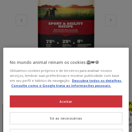
No mundo animal reinam os cookies 🦁👑🍪
Utilizamos cookies próprios e de terceiros para analisar nossos
serviços, lembrar suas preferências e mostrar publicidade com base
em seu perfil e hábitos de navegação.
Descubra todos os detalhes.
Consulte como o Google trata as informações pessoais.
Peso:
17 kg
Aceitar
-15€ c/
Pack
-15€ c/
P
cupão 💰
Poupança
cupão 💰
Pou
11.4 kg
2 x 11.4 kg
17 kg
2 x 17 
Só as necessárias
157.38€
206.58€
78.69€
154.23€
103.29€
202.45
(6.90€ / kg)
(6.76€ / kg)
(6.08€ / kg)
(5.95€ /