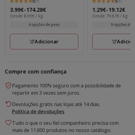
5
5
(1)
(1)
5
5
Preço
3.99€
-
174.28€
Preço
1.29€
-
19.12€
estrelas
estrelas
8.09€
79.67€
Desde 8.09€ / kg
Desde 79.67€ / kg
de
de
com
com
por
por
3.99€
1.29€
4 opções de peso
9 opções de 
1
1
kg
kg
a
a
avaliações
avaliações
174.28€
19.12€
Adicionar
Adicio
Compre com confiança
Pagamento 100% seguro com a possibilidade de
repartir em 3 vezes sem juros.
Devoluções grátis nas lojas até 14 dias.
Política de devoluções
Tudo o que o seu fiel companheiro precisa com
mais de 11.000 produtos no nosso catálogo.