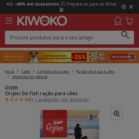
2
Até
-40% em acessórios
💥 Prepara-se para as férias
de
🏖️
3,
mensagem,
Início
Cães
Comida para cães
Ração seca para cães
Alimentação natural
Orijen
Orijen Six Fish ração para cães
(5)
3 avaliações
|
Ver descrição