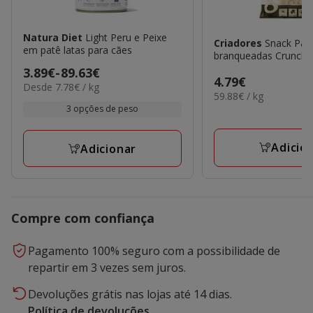
Natura Diet
Light Peru e Peixe
Criadores
Snack Pat
em patê latas para cães
branqueadas Crunchy
Preço
3.89€
-
89.63€
Preço
4.79€
7.78€
Desde 7.78€ / kg
de
59.88€
59.88€ / kg
4.79€
por
3.89€
por
3 opções de peso
kg
KG
a
89.63€
Adicio
Adicionar
Compre com confiança
Pagamento 100% seguro com a possibilidade de
repartir em 3 vezes sem juros.
Devoluções grátis nas lojas até 14 dias.
Política de devoluções