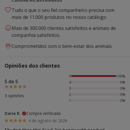
Tudo o que o seu fiel companheiro precisa com
mais de 11.000 produtos no nosso catálogo.
Mais de 300.000 clientes satisfeitos e animais de
companhia satisfeitos.
Comprometidos com o bem-estar dos animais.
Opiniões dos clientes
100% das pessoas avaliaram com 5 estrelas,
5
100%
5 de 5
4
0%
3
0%
2
0%
3 opiniões
1
0%
Daria R.
Compra verificada
4 de agosto de 2026
My dog likes this food, I’m happy with product