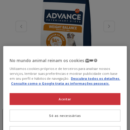
No mundo animal reinam os cookies 🦁👑🍪
Utilizamos cookies próprios e de terceiros para analisar nossos
serviços, lembrar suas preferências e mostrar publicidade com base
em seu perfil e hábitos de navegação.
Descubra todos os detalhes.
Consulte como o Google trata as informações pessoais.
Peso:
12 kg
Aceitar
15% desc.
Pack
3 kg
12 kg
Poupança
Só as necessárias
2 x 12 kg
159.98€
29.69€
79.99€
156.78€