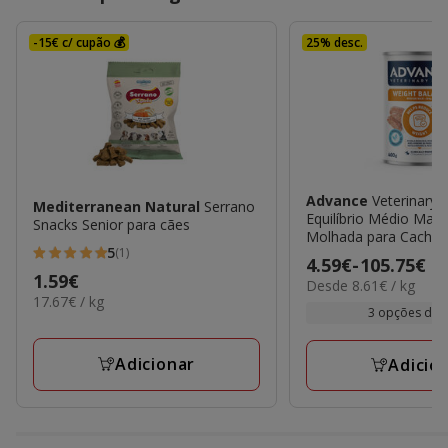
-15€ c/ cupão 💰
25% desc.
Advance
Veterinary 
Mediterranean Natural
Serrano
Equilíbrio Médio Max
Snacks Senior para cães
Molhada para Cachor
5
(1)
5
Preço
4.59€
-
105.75€
Preço
1.59€
8.61€
Desde 8.61€ / kg
estrelas
de
17.67€
17.67€ / kg
por
1.59€
com
4.59€
3 opções de 
por
kg
1
a
KG
avaliações
105.75€
Adicionar
Adicio