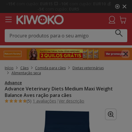
2
Até
-40% em acessórios
💥 Prepara-se para as férias
de
🏖️
3,
mensagem,
Início
Cães
Comida para cães
Dietas veterinárias
Alimentação seca
Advance
Advance Veterinary Diets Medium Maxi Weight
Balance Aves ração para cães
(5)
1 avaliações
|
Ver descrição