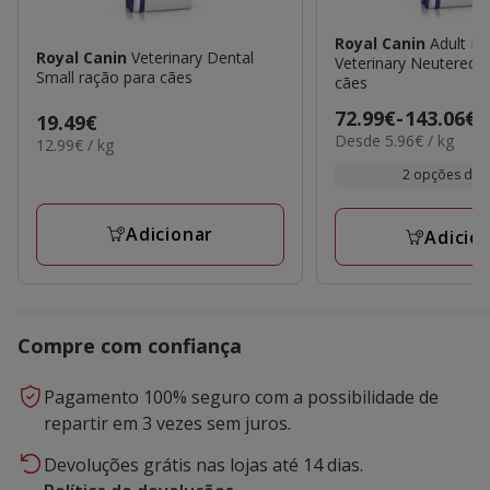
Royal Canin
Adult La
Royal Canin
Veterinary Dental
Veterinary Neutered 
Small ração para cães
cães
Preço
72.99€
-
143.06€
Preço
19.49€
5.96€
Desde 5.96€ / kg
de
12.99€
12.99€ / kg
19.49€
por
por
72.99€
2 opções de 
kg
KG
a
143.06€
Adicionar
Adicio
Compre com confiança
Pagamento 100% seguro com a possibilidade de
repartir em 3 vezes sem juros.
Devoluções grátis nas lojas até 14 dias.