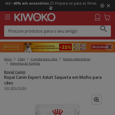
2
Até
-40% em acessórios
💥 Prepara-se para as férias
de
🏖️
3,
mensagem,
Início
Cães
Comida para cães
Dietas veterinárias
Alimentação húmida
Royal Canin
Royal Canin Expert Adult Saqueta em Molho para
cães
Ver descrição