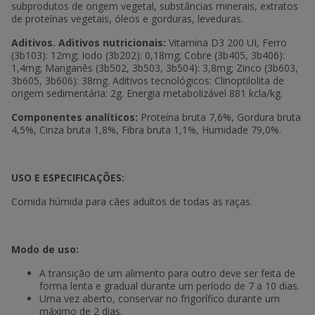
subprodutos de origem vegetal, substâncias minerais, extratos
de proteínas vegetais, óleos e gorduras, leveduras.
Aditivos. Aditivos nutricionais:
Vitamina D3 200 UI, Ferro
(3b103): 12mg; Iodo (3b202): 0,18mg; Cobre (3b405, 3b406):
1,4mg; Manganês (3b502, 3b503, 3b504): 3,8mg; Zinco (3b603,
3b605, 3b606): 38mg. Aditivos tecnológicos: Clinoptilolita de
origem sedimentária: 2g. Energia metabolizável 881 kcla/kg.
Componentes analíticos:
Proteína bruta 7,6%, Gordura bruta
4,5%, Cinza bruta 1,8%, Fibra bruta 1,1%, Humidade 79,0%.
USO E ESPECIFICAÇÕES:
Comida húmida para cães adultos de todas as raças.
Modo de uso:
A transição de um alimento para outro deve ser feita de
forma lenta e gradual durante um período de 7 a 10 dias.
Uma vez aberto, conservar no frigorífico durante um
máximo de 2 dias.