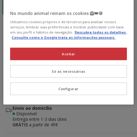
19.39€
37.23€
72.91€
(193.90€ / kg)
(15.51€ / kg)
(15.19€ / kg)
No mundo animal reinam os cookies 🦁👑🍪
Utilizamos cookies próprios e de terceiros para analisar nossos
19.39€
Preço 19.39€, 193.90 EUR por kg
(193.90€ / kg)
serviços, lembrar suas preferências e mostrar publicidade com base
em seu perfil e hábitos de navegação.
Descubra todos os detalhes.
Consulte como o Google trata as informações pessoais.
Adicionar ao carrinho
Aceitar
Opções de envio
Ver detalhes
Só as necessárias
Recolha em loja com Click & Collect
Disponível
Configurar
Recolha a sua encomenda em 2h em lojas selecionadas
GRÁTIS,
com presente!
Envio ao domicílio
Disponível
Entrega entre
1-3 dias úteis
GRÁTIS
a partir de 49€