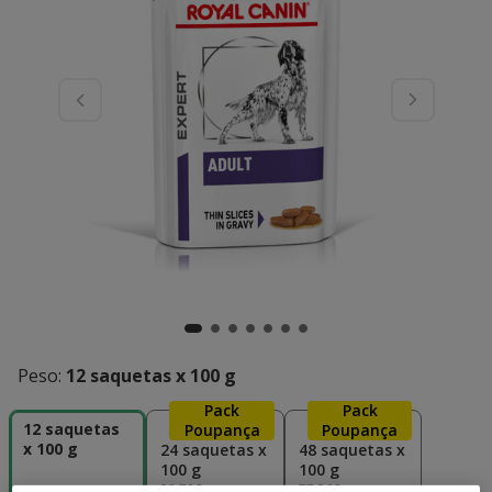
Peso:
12 saquetas x 100 g
Pack
Pack
12 saquetas
Poupança
Poupança
x 100 g
24 saquetas x
48 saquetas x
100 g
100 g
38.78€
77.56€