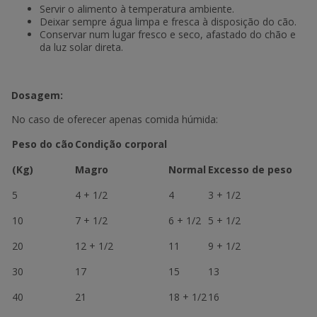
Servir o alimento à temperatura ambiente.
Deixar sempre água limpa e fresca à disposição do cão.
Conservar num lugar fresco e seco, afastado do chão e
da luz solar direta.
Dosagem:
No caso de oferecer apenas comida húmida:
Peso do cão
Condição corporal
(Kg)
Magro
Normal
Excesso de peso
5
4 + 1/2
4
3 + 1/2
10
7 + 1/2
6 + 1/2
5 + 1/2
20
12 + 1/2
11
9 + 1/2
30
17
15
13
40
21
18 + 1/2
16