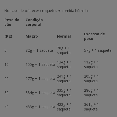
No caso de oferecer croquetes + comida húmida:
Peso do
Condição
cão
corporal
Excesso de
(Kg)
Magro
Normal
peso
70g + 1
5
82g + 1 saqueta
57g + 1 saqueta
saqueta
134g + 1
112g + 1
10
155g + 1 saqueta
saqueta
saqueta
241g + 1
205g + 1
20
277g + 1 saqueta
saqueta
saqueta
335g + 1
286g + 1
30
384g + 1 saqueta
saqueta
saqueta
422g + 1
361g + 1
40
483g + 1 saqueta
saqueta
saqueta