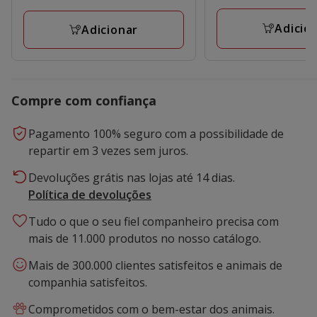
165.17€,
a
avaliações
preço
Adicio
14.99€
Adicionar
final
156.91€
Compre com confiança
Pagamento 100% seguro com a possibilidade de
repartir em 3 vezes sem juros.
Devoluções grátis nas lojas até 14 dias.
Política de devoluções
Tudo o que o seu fiel companheiro precisa com
mais de 11.000 produtos no nosso catálogo.
Mais de 300.000 clientes satisfeitos e animais de
companhia satisfeitos.
Comprometidos com o bem-estar dos animais.