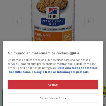
No mundo animal reinam os cookies 🦁👑🍪
Utilizamos cookies próprios e de terceiros para analisar nossos
serviços, lembrar suas preferências e mostrar publicidade com base
em seu perfil e hábitos de navegação.
Descubra todos os detalhes.
Consulte como o Google trata as informações pessoais.
Peso:
370 g
Aceitar
-15€ c/
Pack
Pack
P
cupão 💰
Poupança
Poupança
Pou
370 g
12 latas x 370
24 latas x 370
48 lata
Só as necessárias
g
g
g
63.48€
126.96€
253.92€