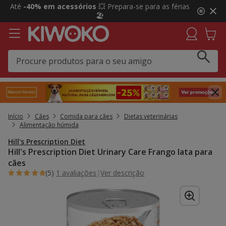
2
Até
-40% em acessórios
💥 Prepara-se para as férias
de
🏖️
3,
mensagem,
Início
Cães
Comida para cães
Dietas veterinárias
Alimentação húmida
Hill's Prescription Diet
Hill's Prescription Diet Urinary Care Frango lata para
cães
(5)
1 avaliações
|
Ver descrição