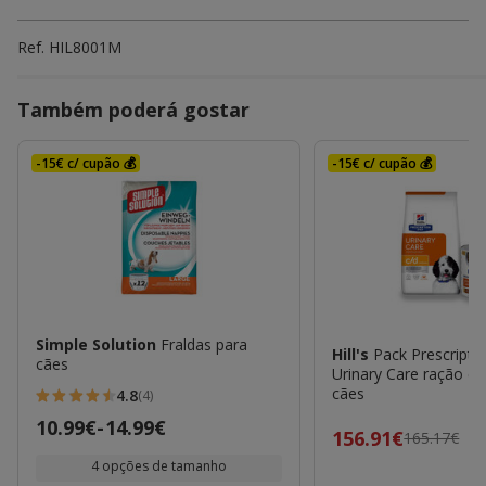
Ref.
HIL8001M
Também poderá gostar
-15€ c/ cupão 💰
-15€ c/ cupão 💰
Simple Solution
Fraldas para
Hill's
Pack Prescripti
cães
Urinary Care ração e 
cães
4.8
(4)
4.8
Preço
10.99€
-
14.99€
estrelas
Preço
156.91€
165.17€
de
com
anterior
4 opções de tamanho
10.99€
4