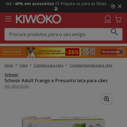
2
Até
-40% em acessórios
💥 Prepara-se para as férias
de
🏖️
3,
mensagem,
Início
Cães
Comida para cães
Comida húmida para cães
Schesir
Schesir Adult Frango e Presunto lata para cães
Ver descrição