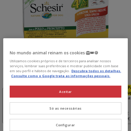
No mundo animal reinam os cookies 🦁👑🍪
Utilizamos cookies próprios e de terceiros para analisar nossos
serviços, lembrar suas preferências e mostrar publicidade com base
em seu perfil e hábitos de navegação.
Descubra todos os detalhes.
Consulte como o Google trata as informações pessoais.
Peso:
4 latas x 85 g
-15€ c/
-15€ c/
Pack
P
Aceitar
cupão 💰
cupão 💰
Poupança
Pou
150 g
4 latas x 85 g
12 latas x 85
12 lata
g
g
17.97€
41.88€
Só as necessárias
3.49€
5.99€
17.61€
41.04€
(23.27€ / kg)
(17.62€ / kg)
(17.26€ / kg)
(22.80€ 
Configurar