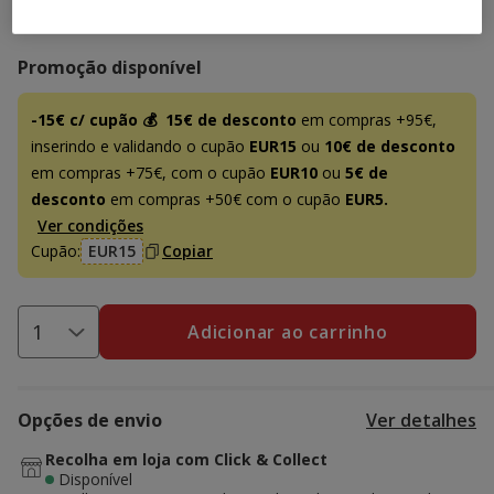
5.99€
Preço 5.99€, 17.62 EUR por kg
(17.62€ / kg)
Promoção disponível
-15€ c/ cupão 💰
15€ de desconto
em compras +95€,
inserindo e validando o cupão
EUR15
ou
10€ de desconto
em compras +75€, com o cupão
EUR10
ou
5€ de
desconto
em compras +50€ com o cupão
EUR5.
Ver condições
Cupão:
EUR15
Copiar
Adicionar ao carrinho
Opções de envio
Ver detalhes
Recolha em loja com Click & Collect
Disponível