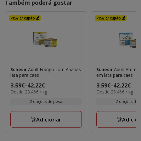
Também poderá gostar
-15€ c/ cupão 💰
-15€ c/ cupão 💰
Schesir
Adult Frango com Ananás
Schesir
Adult Atum e
lata para cães
em lata para cães
Preço
3.59€
-
42.22€
Preço
3.59€
-
42.22€
23.46€
23.46€
Desde 23.46€ / kg
Desde 23.46€ / kg
de
de
por
por
3.59€
3.59€
2 opções de peso
2 opções de 
kg
kg
a
a
42.22€
42.22€
Adicionar
Adicio