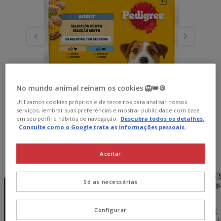
No mundo animal reinam os cookies 🦁👑🍪
Utilizamos cookies próprios e de terceiros para analisar nossos
serviços, lembrar suas preferências e mostrar publicidade com base
em seu perfil e hábitos de navegação.
Descubra todos os detalhes.
Consulte como o Google trata as informações pessoais.
Aceitar
Peso:
4 saquetas x 100 g
Sem Stock
Sem Stock
Sem Stock
Sem 
Só as necessárias
4 saquetas x
12 saquetas x
24 saquetas x
48 saq
100 g
100 g
100 g
100 g
11.07€
22.14€
44.28€
3.69€
10.85€
21.25€
33.21€
Configurar
(9.23€ / kg)
(9.04€ / kg)
(8.85€ / kg)
(6.92€ /