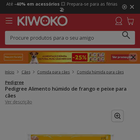
2
Até
-40% em acessórios
💥 Prepara-se para as férias
de
🏖️
3,
mensagem,
Início
Cães
Comida para cães
Comida húmida para cães
Pedigree
Pedigree Alimento húmido de frango e peixe para
cães
Ver descrição