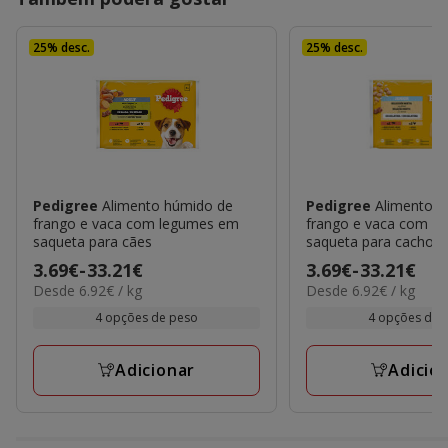
25% desc.
25% desc.
Pedigree
Alimento húmido de
Pedigree
Alimento 
frango e vaca com legumes em
frango e vaca com a
saqueta para cães
saqueta para cachorr
Preço
3.69€
-
33.21€
Preço
3.69€
-
33.21€
6.92€
6.92€
Desde 6.92€ / kg
Desde 6.92€ / kg
de
de
por
por
3.69€
3.69€
4 opções de peso
4 opções de 
kg
kg
a
a
33.21€
33.21€
Adicionar
Adicio