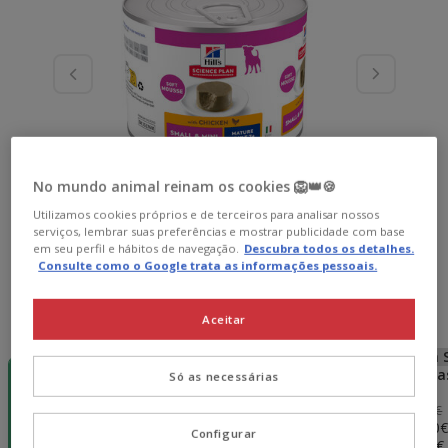
No mundo animal reinam os cookies 🦁👑🍪
Utilizamos cookies próprios e de terceiros para analisar nossos
serviços, lembrar suas preferências e mostrar publicidade com base
em seu perfil e hábitos de navegação.
Descubra todos os detalhes.
Consulte como o Google trata as informações pessoais.
Aceitar
Peso:
200 g
-5€ por
33% desc.
Sem Stock
Sem 
cada 35€! 💰
12 latas x 200
24 latas x 200
48 lata
Só as necessárias
200 g
g
g
g
35.88€
71.76€
143.52€
24.04€
66.74€
130.60
Configurar
2.99€
(10.02€ / kg)
(13.90€ / kg)
(13.60€ 