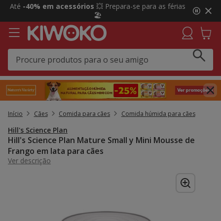
2
Até
-40% em acessórios
💥 Prepara-se para as férias
de
🏖️
3,
mensagem,
Início
Cães
Comida para cães
Comida húmida para cães
Hill's Science Plan
Hill's Science Plan Mature Small y Mini Mousse de
Frango em lata para cães
Ver descrição