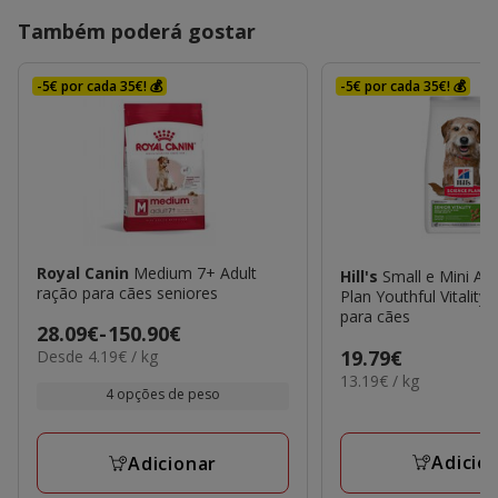
Também poderá gostar
-5€ por cada 35€! 💰
-5€ por cada 35€! 💰
Royal Canin
Medium 7+ Adult
Hill's
Small e Mini Ad
ração para cães seniores
Plan Youthful Vitality
para cães
Preço
28.09€
-
150.90€
4.19€
Preço
19.79€
Desde 4.19€ / kg
de
por
13.19€
13.19€ / kg
19.79€
28.09€
KG
4 opções de peso
por
a
KG
150.90€
Adicio
Adicionar