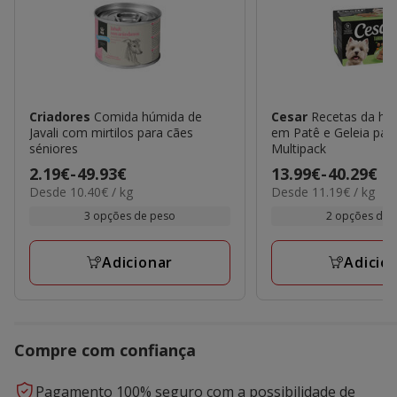
Criadores
Comida húmida de
Cesar
Recetas da hor
Javali com mirtilos para cães
em Patê e Geleia par
séniores
Multipack
Preço
2.19€
-
49.93€
Preço
13.99€
-
40.29€
10.40€
11.19€
Desde 10.40€ / kg
Desde 11.19€ / kg
de
de
por
por
2.19€
13.99€
3 opções de peso
2 opções de 
kg
kg
a
a
49.93€
40.29€
Adicionar
Adicio
Compre com confiança
Pagamento 100% seguro com a possibilidade de