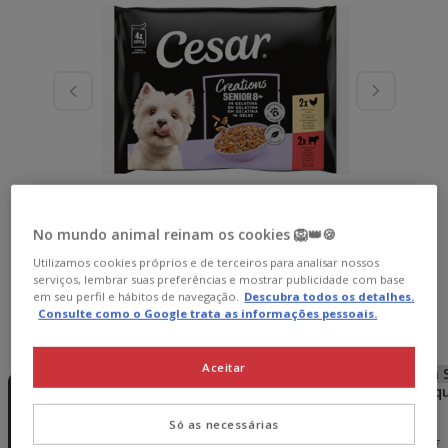
No mundo animal reinam os cookies 🦁👑🍪
Utilizamos cookies próprios e de terceiros para analisar nossos
serviços, lembrar suas preferências e mostrar publicidade com base
em seu perfil e hábitos de navegação.
Descubra todos os detalhes.
Consulte como o Google trata as informações pessoais.
Peso:
4 saquetas x 100 g
Aceitar
Sem Stock
Sem Stock
Sem Stock
Sem 
4 saquetas x
12 saquetas x
24 saquetas x
48 saq
100 g
100 g
100 g
100 g
Só as necessárias
13.17€
26.34€
52.68€
4.39€
12.91€
25.29€
42.14€