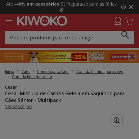
2
Até
-40% em acessórios
💥 Prepara-se para as férias
de
🏖️
3,
mensagem,
Início
Cães
Comida para cães
Comida húmida para cães
Comida húmida senior
Cesar
Cesar Mistura de Carnes Geleia em Saquinho para
Cães Sénior - Multipack
Ver descrição