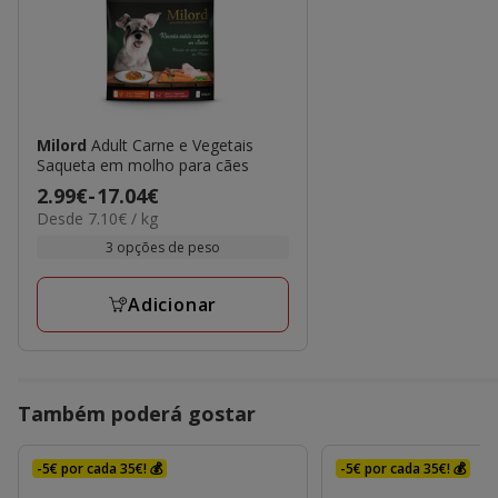
Milord
Adult Carne e Vegetais
Saqueta em molho para cães
Preço
2.99€
-
17.04€
7.10€
Desde 7.10€ / kg
de
por
2.99€
3 opções de peso
kg
a
17.04€
Adicionar
Também poderá gostar
-5€ por cada 35€! 💰
-5€ por cada 35€! 💰