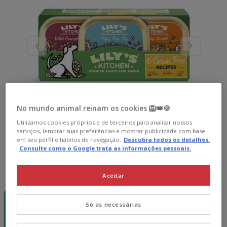
No mundo animal reinam os cookies 🦁👑🍪
Utilizamos cookies próprios e de terceiros para analisar nossos
serviços, lembrar suas preferências e mostrar publicidade com base
em seu perfil e hábitos de navegação.
Descubra todos os detalhes.
Consulte como o Google trata as informações pessoais.
Peso:
6 terrinas x 150 g
Aceitar
-15€ c/
Pack
Pack
cupão 💰
Poupança
Poupança
Só as necessárias
6 terrinas x
12 terrinas x
24 terrinas x
150 g
150 g
150 g
35.18€
70.36€