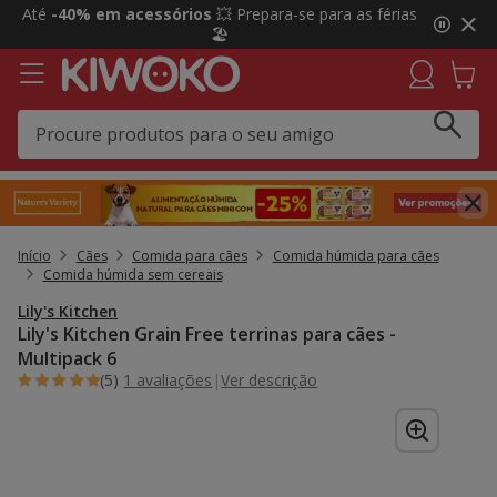
2
Até
-40% em acessórios
💥 Prepara-se para as férias
de
🏖️
3,
mensagem,
Início
Cães
Comida para cães
Comida húmida para cães
Comida húmida sem cereais
Lily's Kitchen
Lily's Kitchen Grain Free terrinas para cães -
Multipack 6
(5)
1 avaliações
|
Ver descrição