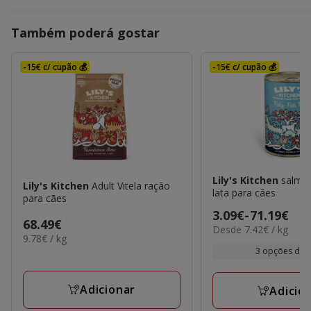
Também poderá gostar
-15€ c/ cupão 💰
-15€ c/ cupão 💰
Lily's Kitchen
salmã
Lily's Kitchen
Adult Vitela ração
lata para cães
para cães
Preço
3.09€
-
71.19€
Preço
68.49€
7.42€
Desde 7.42€ / kg
de
9.78€
9.78€ / kg
68.49€
por
3.09€
por
3 opções de 
kg
KG
a
71.19€
Adicionar
Adicio