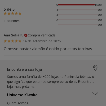
100% das pessoas avaliaram com 5 estrelas,
5
100%
5 de 5
4
0%
3
0%
2
0%
1 opiniões
1
0%
Ana Sofia F.
Compra verificada
16 de setembro de 2025
O nosso pastor alemão é doido por estas terrinas
Encontre a sua loja
Somos uma família de +200 lojas na Península Ibérica, o
que signifca que estamos sempre perto de si. Encontre a
loja mais próxima.
Universo Kiwoko
Quem somos