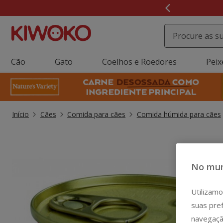
2
de
3,
mensagem,
Cão
Gato
Coelhos e Roedores
Peix
Início
Cães
Comida para cães
Comida húmida para cães
No mun
Utilizamo
suas pref
navegaçã