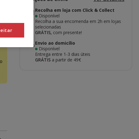
Recolha em loja com Click & Collect
Disponível
Recolha a sua encomenda em 2h em lojas
selecionadas
eitar
GRÁTIS,
com presente!
Envio ao domicílio
Disponível
Entrega entre
1-3 dias úteis
GRÁTIS
a partir de 49€
o