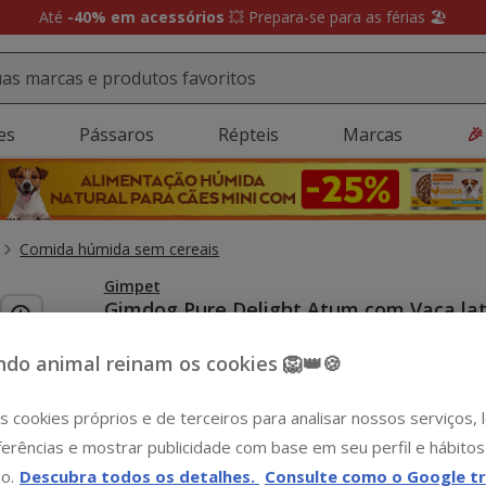
Até
-40% em acessórios
💥 Prepara-se para as férias 🏖️
es
Pássaros
Répteis
Marcas
🎉
Comida húmida sem cereais
Gimpet
Gimdog Pure Delight Atum com Vaca la
para cães
Ver descrição
do animal reinam os cookies 🦁👑🍪
Peso:
85 g
s cookies próprios e de terceiros para analisar nossos serviços,
-15€ c/ cupão 💰
erências e mostrar publicidade com base em seu perfil e hábitos
85 g
o.
Descubra todos os detalhes.
Consulte como o Google tr
1.99€