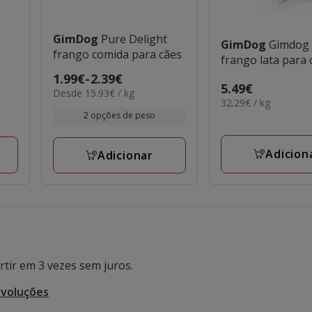
GimDog
Pure Delight
e
GimDog
Gimdog 
frango comida para cães
frango lata para 
Preço
1.99€
-
2.39€
Preço
5.49€
15.93€
Desde 15.93€ / kg
de
32.29€
32.29€ / kg
5.49€
por
1.99€
por
2 opções de peso
KG
a
KG
2.39€
Adicion
Adicionar
tir em 3 vezes sem juros.
evoluções