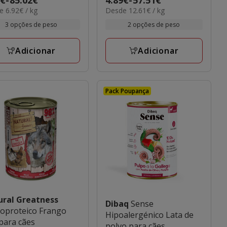
12.61€
 6.92€ / kg
Desde 12.61€ / kg
de
por
€
4.89€
3 opções de peso
2 opções de peso
kg
a
2€
57.51€
Adicionar
Adicionar
Pack Poupança
ural Greatness
Dibaq
Sense
oproteico Frango
Hipoalergénico Lata de
 para cães
polvo para cães