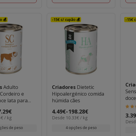
o 💰
-15€ c/ cupão 💰
-15€ c
Cri
es
Adulto
Criadores
Dietetic
Sens
 Cordeiro e
Hipoalergénico comida
doce
ce lata para
húmida cães
5
7.29€
Preço
4.49€
-
198.28€
Preç
3.3
estr
10.33€
€ / kg
Desde 10.33€ / kg
de
8.05€
Desde
de
por
com
4.49€
por
ções de peso
4 opções de peso
kg
3.39
2
kg
a