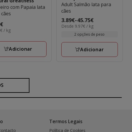
ural Greatness
Adult Salmão lata para
eiro com Papaia lata
cães
 cães
Preço
3.89€
-
45.75€
o
9€
9.97€
Desde 9.97€ / kg
de
8€
€ / kg
€
por
3.89€
2 opções de peso
kg
a
45.75€
Adicionar
Adicionar
OS
co
Termos Legais
contacto
Política de Cookies