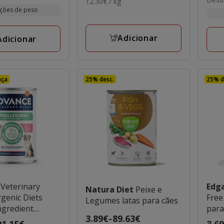
de
12.30€
12.30€ / kg
3.69€
com
com
por
por
ções de peso
4.39
1
1
kg
KG
a
aval
avaliações
101.
Adicionar
Adicionar
nça
25% desc.
25% d
e
Veterinary
Edg
Natura Diet
Peixe e
genic Diets
Free
Legumes latas para cães
ngredient
para
Preço
3.89€
-
89.63€
úmida
01.15€
Preç
3.6