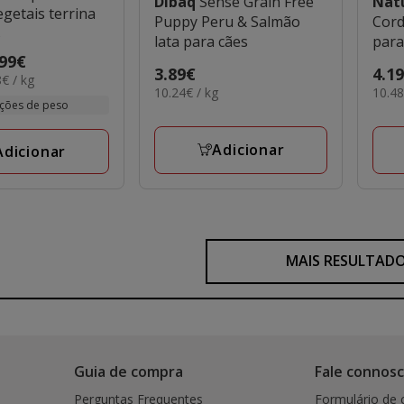
Dibaq
Sense Grain Free
Nat
egetais terrina
Puppy Peru & Salmão
Cord
s
lata para cães
para
.99€
Preço
3.89€
Preç
4.1
€ / kg
10.24€
10.4
10.24€ / kg
10.48
3.89€
4.19
ções de peso
por
por
KG
KG
Adicionar
Adicionar
MAIS RESULTAD
Guia de compra
Fale connos
Perguntas Frequentes
Formulário de 