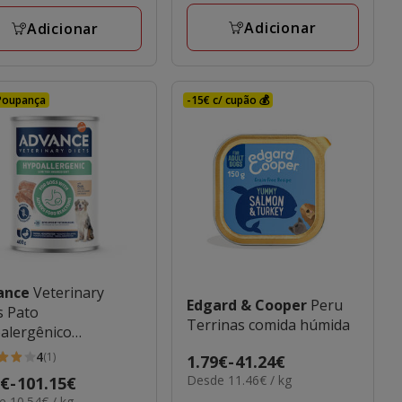
iações
77.29€
9€
Adicionar
Adicionar
Poupança
-15€ c/ cupão 💰
ance
Veterinary
Edgard & Cooper
Peru
s Pato
Terrinas comida húmida
alergênico
edientes Limitados
4
(1)
Preço
1.79€
-
41.24€
o Molhada para
11.46€
Desde 11.46€ / kg
de
o
9€
-
101.15€
elas
horro
por
4€
 10.54€ / kg