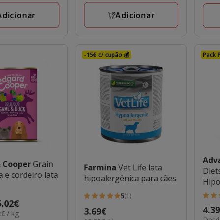
a
aval
198.28€
77.2
Adicionar
Adicionar
-15€ c/ cupão 💰
Pack 
Adv
& Cooper
Grain
Farmina
Vet Life lata
Diet
a e cordeiro lata
hipoalergênica para cães
Hipo
s
Ingr
5
(1)
4
5
5.02€
Raçã
Preç
4.3
Preço
3.69€
estr
estrelas
€ / kg
Cac
10.5
Desde