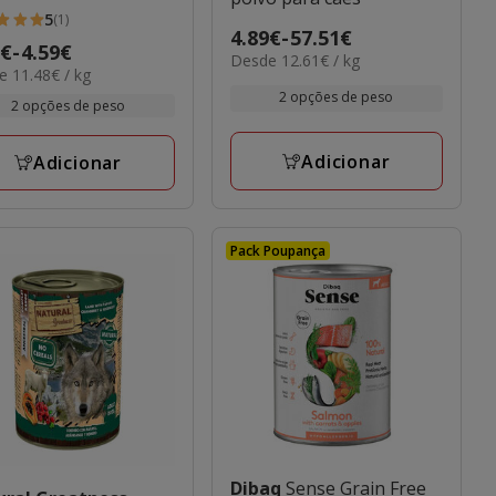
5
(1)
Preço
4.89€
-
57.51€
o
9€
-
4.59€
elas
12.61€
Desde 12.61€ / kg
de
8€
 11.48€ / kg
por
4.89€
2 opções de peso
kg
€
2 opções de peso
a
iações
57.51€
€
Adicionar
Adicionar
Pack Poupança
Dibaq
Sense Grain Free