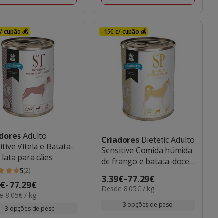
/ cupão 💰
-15€ c/ cupão 💰
adores
Adulto
Criadores
Dietetic Adulto
itive Vitela e Batata-
Sensitive Comida húmida
 lata para cães
de frango e batata-doce
5
para cães
(2)
Preço
3.39€
-
77.29€
o
9€
-
77.29€
elas
8.05€
Desde 8.05€ / kg
de
 8.05€ / kg
por
3.39€
3 opções de peso
kg
€
3 opções de peso
a