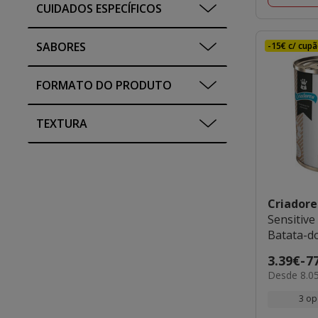
CUIDADOS ESPECÍFICOS
SABORES
-15€ c/ cupã
FORMATO DO PRODUTO
TEXTURA
Criador
Sensitive
Batata-do
cães
Preço
3.39€
-
7
8.05€
Desde 8.05
de
por
3.39€
3 op
kg
a