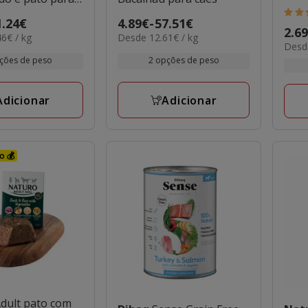
5
1.24€
Preço
4.89€
-
57.51€
Preç
2.6
estr
12.61€
6€ / kg
Desde 12.61€ / kg
de
11.4
Desde
de
por
com
4.89€
por
ções de peso
2 opções de peso
kg
2.69
1
KG
a
a
aval
57.51€
4.59
Adicionar
Adicionar
o 💰
dult pato com