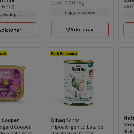
7.78€
Desde 7.78€ / kg
de
ênica de porco
6.92€
4€ / kg
Desde
de
por
s
3.89€
por
3 opções de peso
kg
3.69
ções de peso
kg
a
a
89.63€
85.0
Adicionar
Adicionar
o 💰
Pack Poupança
Nat
 Cooper
Dibaq
Sense
Mon
Edgard Cooper
Hipoalergénico Lata de
lata
do e pato para
Bacalhau para cães