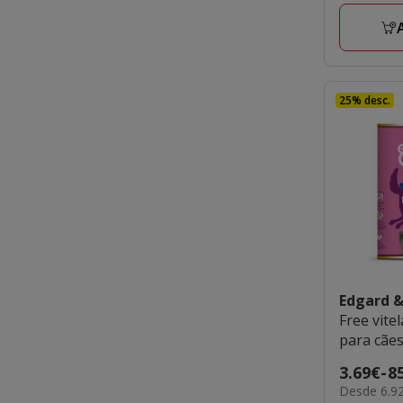
77.29€
25% desc.
Edgard 
Free vitel
para cãe
Preço
3.69€
-
8
6.92€
Desde 6.92
de