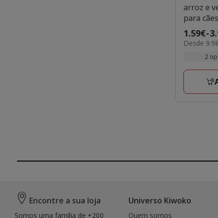
arroz e v
para cãe
Preço
1.59€
-
3
9.98€
Desde 9.98
de
por
1.59€
2 op
KG
a
3.99€
Encontre a sua loja
Universo Kiwoko
Somos uma família de +200
Quem somos