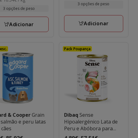
1.79€
kg
3 opções de peso
a
€
3 opções de peso
41.24€
iações
15€
Adicionar
Adicionar
esc.
Pack Poupança
ard & Cooper
Grain
Dibaq
Sense
 salmão e peru latas
Hipoalergénico Lata de
 cães
Peru e Abóbora para
cães
o
9€
-
85.02€
Preço
4.89€
-
57.51€