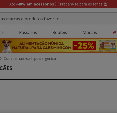
Até
-40% em acessórios
💥 Prepara-se para as férias 🏖️
es
Pássaros
Répteis
Marcas
🎉
Comida húmida hipoalergénica
CÃES