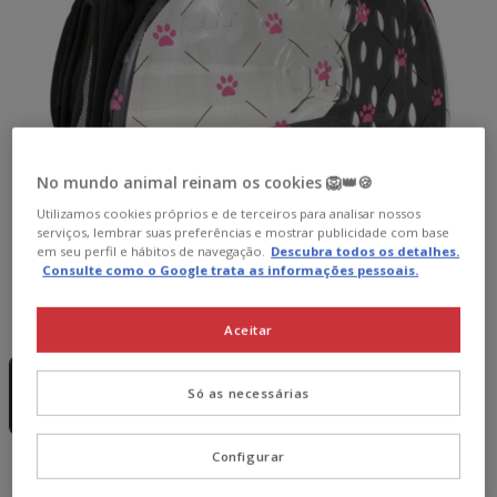
No mundo animal reinam os cookies 🦁👑🍪
Utilizamos cookies próprios e de terceiros para analisar nossos
serviços, lembrar suas preferências e mostrar publicidade com base
em seu perfil e hábitos de navegação.
Descubra todos os detalhes.
Consulte como o Google trata as informações pessoais.
Guia de tamanhos
Tamanho:
39 x 24 x 29 cm
Aceitar
Sem Stock
39 x 24 x 29
Só as necessárias
cm
66.99€
Configurar
66.99€
Preço 66.99€