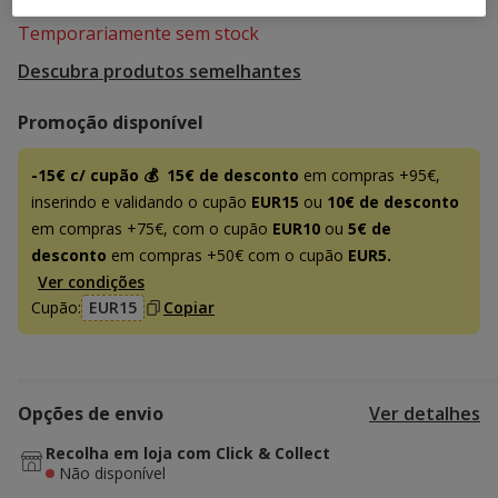
Temporariamente sem stock
Descubra produtos semelhantes
Promoção disponível
-15€ c/ cupão 💰
15€ de desconto
em compras +95€,
inserindo e validando o cupão
EUR15
ou
10€ de desconto
em compras +75€, com o cupão
EUR10
ou
5€ de
desconto
em compras +50€ com o cupão
EUR5.
Ver condições
Cupão:
EUR15
Copiar
Opções de envio
Ver detalhes
Recolha em loja com Click & Collect
Não disponível