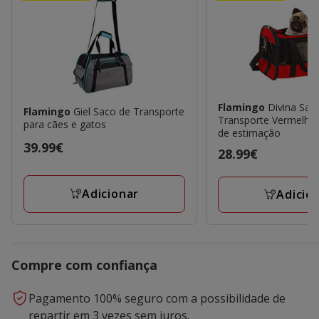
Flamingo
Divina Sac
Flamingo
Giel Saco de Transporte
Transporte Vermelho 
para cães e gatos
de estimação
Preço
39.99€
Preço
28.99€
39.99€
28.99€
Adicionar
Adicio
Compre com confiança
Pagamento 100% seguro com a possibilidade de
repartir em 3 vezes sem juros.