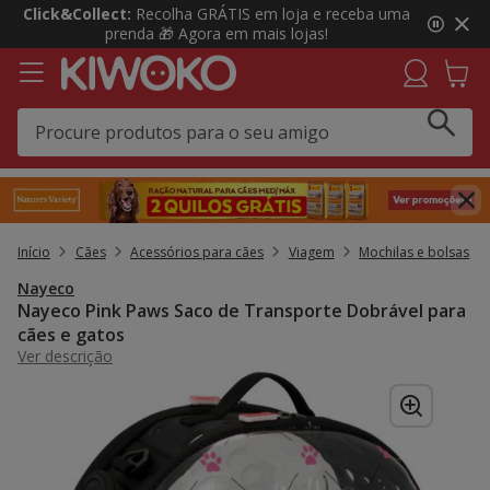
3
Click&Collect:
Recolha GRÁTIS em loja e receba uma
de
prenda 🎁 Agora em mais lojas!
3,
mensagem,
Início
Cães
Acessórios para cães
Viagem
Mochilas e bolsas
Nayeco
Nayeco Pink Paws Saco de Transporte Dobrável para
cães e gatos
Ver descrição