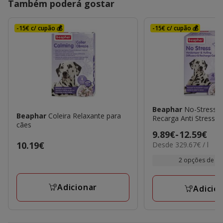
Também poderá gostar
-15€ c/ cupão 💰
-15€ c/ cupão 💰
Beaphar
No-Stress D
Beaphar
Coleira Relaxante para
Recarga Anti Stress p
cães
Preço
9.89€
-
12.59€
329.67€
Preço
10.19€
Desde 329.67€ / l
de
por
10.19€
9.89€
2 opções de f
L
a
12.59€
Adicionar
Adicio