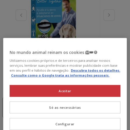
No mundo animal reinam os cookies 🦁👑🍪
Utilizamos cookies próprios e de terceiros para analisar nossos
serviços, lembrar suas preferências e mostrar publicidade com base
em seu perfil e hábitos de navegação.
Descubra todos os detalhes.
Consulte como o Google trata as informações pessoais.
Formato:
70 cm
Aceitar
-15€ c/
-15€ c/
cupão 💰
cupão 💰
45cm
70 cm
Só as necessárias
25.29€
29.69€
Configurar
29.69€
Preço 29.69€