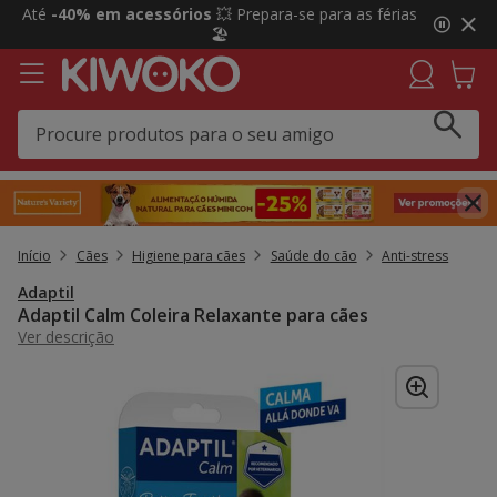
2
Até
-40% em acessórios
💥 Prepara-se para as férias
de
🏖️
3,
mensagem,
Início
Cães
Higiene para cães
Saúde do cão
Anti-stress
Adaptil
Adaptil Calm Coleira Relaxante para cães
Ver descrição