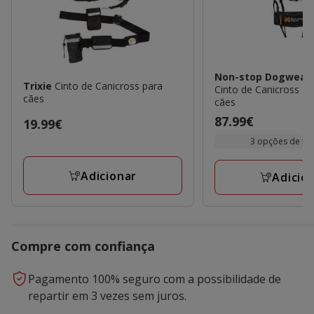
Non-stop Dogwear
Trixie
Cinto de Canicross para
Cinto de Canicross Pr
cães
cães
Preço
87.99€
Preço
19.99€
87.99€
19.99€
3 opções de t
Adicionar
Adicio
Compre com confiança
Pagamento 100% seguro com a possibilidade de
repartir em 3 vezes sem juros.