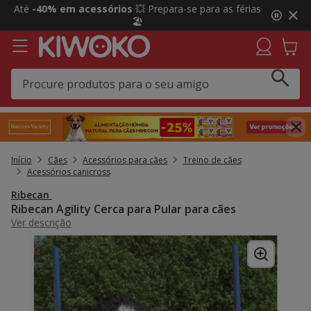
2
Até
-40% em acessórios
💥 Prepara-se para as férias
de
🏖️
3,
mensagem,
Início
Cães
Acessórios para cães
Treino de cães
Acessórios canicross
Ribecan
Ribecan Agility Cerca para Pular para cães
Ver descrição