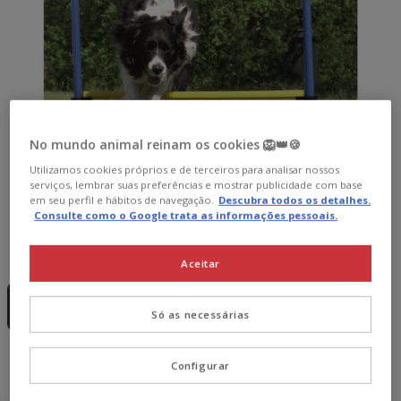
No mundo animal reinam os cookies 🦁👑🍪
Utilizamos cookies próprios e de terceiros para analisar nossos
serviços, lembrar suas preferências e mostrar publicidade com base
em seu perfil e hábitos de navegação.
Descubra todos os detalhes.
Consulte como o Google trata as informações pessoais.
Guia de tamanhos
Tamanho:
1.1 m
Aceitar
Sem Stock
1.1 m
15.29€
Só as necessárias
15.29€
Preço 15.29€
Configurar