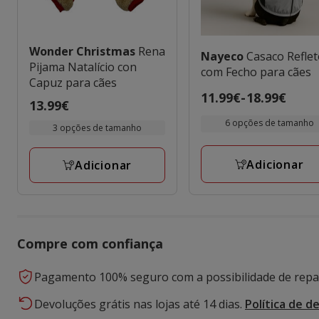
Wonder Christmas
Rena
Nayeco
Casaco Reflet
Pijama Natalício con
com Fecho para cães
Capuz para cães
Preço
11.99€
-
18.99€
Preço
13.99€
de
13.99€
6 opções de tamanho
3 opções de tamanho
11.99€
a
Adicionar
Adicionar
18.99€
Compre com confiança
Pagamento 100% seguro com a possibilidade de repar
Devoluções grátis nas lojas até 14 dias.
Política de d