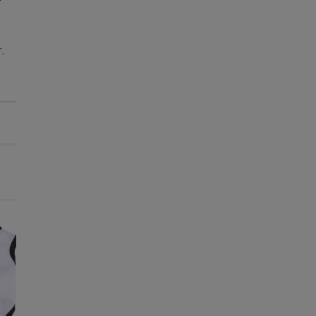
.
Super preço!
Super preço!