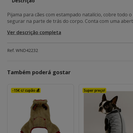
Descrição
Pijama para cães com estampado natalício, cobre todo o 
segurar na parte de trás do corpo. Conta com uma abertura
Ver descrição completa
Ref.
WND42232
Também poderá gostar
-15€ c/ cupão 💰
Super preço!