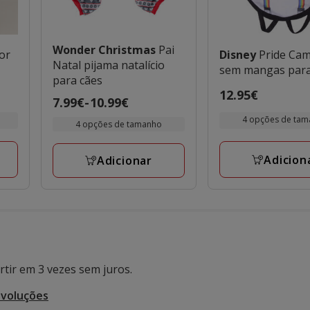
Wonder Christmas
Pai
or
Disney
Pride Cam
Natal pijama natalício
sem mangas para
para cães
Preço
12.95€
Preço
7.99€
-
10.99€
12.95€
de
4 opções de ta
4 opções de tamanho
7.99€
a
Adicion
Adicionar
10.99€
tir em 3 vezes sem juros.
evoluções