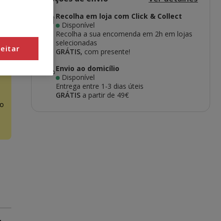
Recolha em loja com Click & Collect
Disponível
Recolha a sua encomenda em 2h em lojas
selecionadas
eitar
GRÁTIS,
com presente!
Envio ao domicílio
Disponível
Entrega entre
1-3 dias úteis
GRÁTIS
a partir de 49€
o