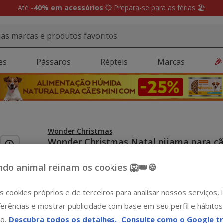
Até
-40% em acessórios
💥 Prepara-se para as férias 🏖️
es
Pássaros
Répteis
Marcas
🎉
Wonder Christmas
Wonder Christmas Natal pijama para c
Ver descrição
do animal reinam os cookies 🦁👑🍪
Guia de tama
Tamanho:
S
-15€ c/ cupão 💰
-15€ c/ cupão 💰
s cookies próprios e de terceiros para analisar nossos serviços,
S
M
erências e mostrar publicidade com base em seu perfil e hábitos
12.99€
12.99€
-15€ c/ cupão 💰
Sem Stock
o.
Descubra todos os detalhes.
Consulte como o Google tr