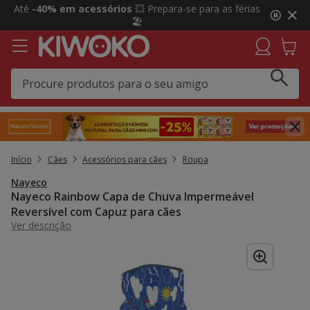
2
Até
-40% em acessórios
💥 Prepara-se para as férias
de
🏖️
3,
mensagem,
Início
Cães
Acessórios para cães
Roupa
Nayeco
Nayeco Rainbow Capa de Chuva Impermeável
Reversível com Capuz para cães
Ver descrição