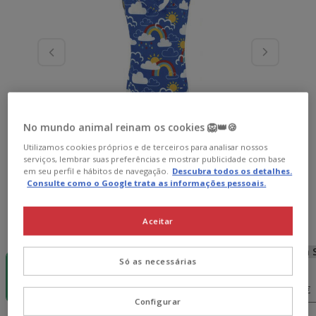
No mundo animal reinam os cookies 🦁👑🍪
Utilizamos cookies próprios e de terceiros para analisar nossos
serviços, lembrar suas preferências e mostrar publicidade com base
em seu perfil e hábitos de navegação.
Descubra todos os detalhes.
Consulte como o Google trata as informações pessoais.
Aceitar
Guia de tamanhos
Tamanho:
XXXS
-15€ c/
Sem Stock
Sem Stock
Sem 
Só as necessárias
cupão 💰
XXS
XS
S
XXXS
15.99€
16.99€
17.99€
18.99€
Configurar