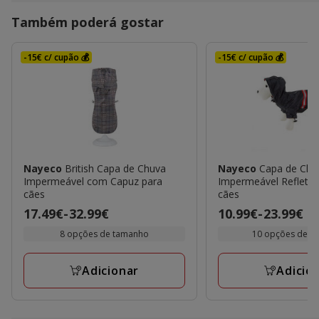
Também poderá gostar
-15€ c/ cupão 💰
-15€ c/ cupão 💰
Nayeco
British Capa de Chuva
Nayeco
Capa de Chu
Impermeável com Capuz para
Impermeável Refletor
cães
cães
Preço
17.49€
-
32.99€
Preço
10.99€
-
23.99€
de
de
8 opções de tamanho
10 opções de t
17.49€
10.99€
a
a
Adicionar
Adicio
32.99€
23.99€