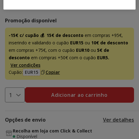
15.99€
Preço 15.99€
Promoção disponível
-15€ c/ cupão 💰
15€ de desconto
em compras +95€,
inserindo e validando o cupão
EUR15
ou
10€ de desconto
em compras +75€, com o cupão
EUR10
ou
5€ de
desconto
em compras +50€ com o cupão
EUR5.
Ver condições
Cupão:
EUR15
Copiar
Adicionar ao carrinho
Opções de envio
Ver detalhes
Recolha em loja com Click & Collect
Disponível