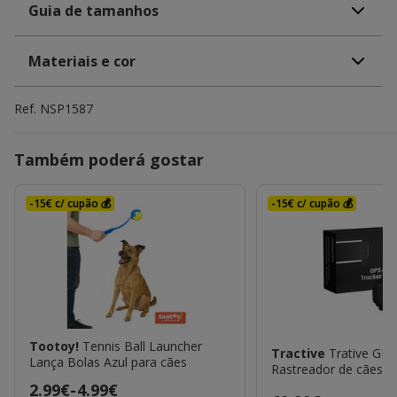
Guia de tamanhos
Materiais e cor
Ref.
NSP1587
Também poderá gostar
-15€ c/ cupão 💰
-15€ c/ cupão 💰
Tootoy!
Tennis Ball Launcher
Tractive
Trative GP
Lança Bolas Azul para cães
Rastreador de cães p
Preço
2.99€
-
4.99€