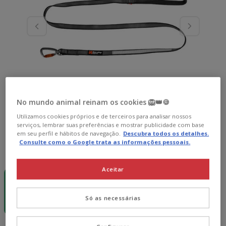
No mundo animal reinam os cookies 🦁👑🍪
Utilizamos cookies próprios e de terceiros para analisar nossos
serviços, lembrar suas preferências e mostrar publicidade com base
em seu perfil e hábitos de navegação.
Descubra todos os detalhes.
Consulte como o Google trata as informações pessoais.
Guia de tamanhos
Tamanho (C x L):
1.5 m x 1.5 cm
-15€ c/
Aceitar
cupão 💰
1.5 m x 1.5
cm
Só as necessárias
28.99€