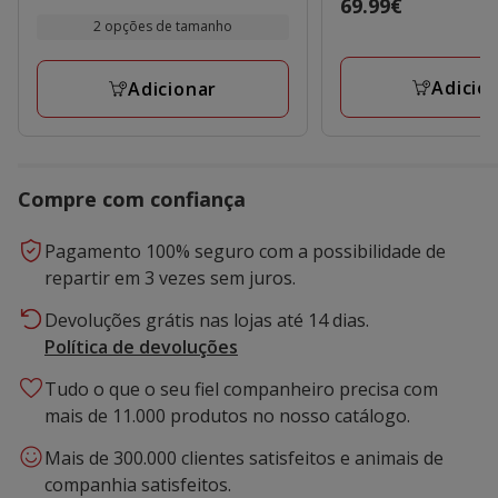
Preço
69.99€
de
2 opções de tamanho
69.99€
2.99€
a
Adicio
Adicionar
4.99€
Compre com confiança
Pagamento 100% seguro com a possibilidade de
repartir em 3 vezes sem juros.
Devoluções grátis nas lojas até 14 dias.
Política de devoluções
Tudo o que o seu fiel companheiro precisa com
mais de 11.000 produtos no nosso catálogo.
Mais de 300.000 clientes satisfeitos e animais de
companhia satisfeitos.