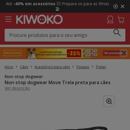
2
Até
-40% em acessórios
💥 Prepara-se para as férias
de
🏖️
3,
mensagem,
Início
Cães
Acessórios para cães
Passeio
Trelas
Non-stop dogwear
Non-stop dogwear Move Trela preta para cães
Ver descrição