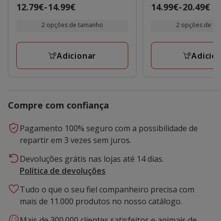
Preço
12.79€
-
14.99€
Preço
14.99€
-
20.49€
de
de
2 opções de tamanho
2 opções de t
12.79€
14.99€
a
a
14.99€
20.49€
Adicionar
Adicio
Compre com confiança
Pagamento 100% seguro com a possibilidade de
repartir em 3 vezes sem juros.
Devoluções grátis nas lojas até 14 dias.
Política de devoluções
Tudo o que o seu fiel companheiro precisa com
mais de 11.000 produtos no nosso catálogo.
Mais de 300.000 clientes satisfeitos e animais de