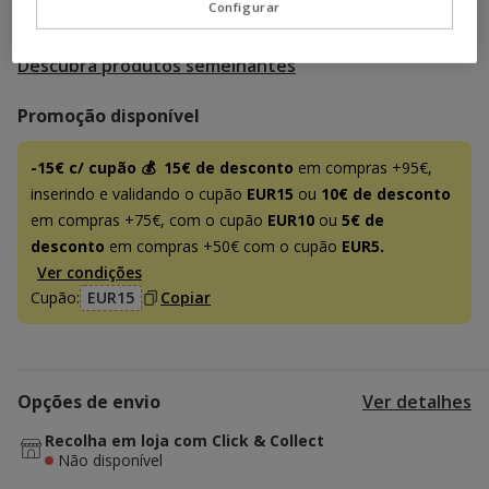
Configurar
Temporariamente sem stock
Descubra produtos semelhantes
Promoção disponível
-15€ c/ cupão 💰
15€ de desconto
em compras +95€,
inserindo e validando o cupão
EUR15
ou
10€ de desconto
em compras +75€, com o cupão
EUR10
ou
5€ de
desconto
em compras +50€ com o cupão
EUR5.
Ver condições
Cupão:
EUR15
Copiar
Opções de envio
Ver detalhes
Recolha em loja com Click & Collect
Não disponível