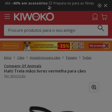
2
Até
-40% em acessórios
💥 Prepara-se para as férias
de
🏖️
3,
mensagem,
Início
Cães
Acessórios para cães
Passeio
Trelas
Company Of Animals
Halti Trela mãos livres vermelha para cães
Ver descrição