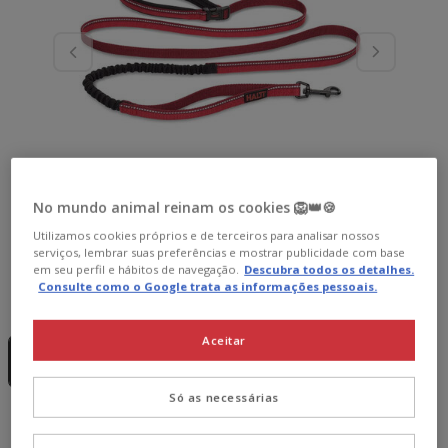
No mundo animal reinam os cookies 🦁👑🍪
Utilizamos cookies próprios e de terceiros para analisar nossos
serviços, lembrar suas preferências e mostrar publicidade com base
em seu perfil e hábitos de navegação.
Descubra todos os detalhes.
Consulte como o Google trata as informações pessoais.
Guia de tamanhos
Tamanho:
S
Sem Stock
Sem Stock
Aceitar
S
L
21.59€
26.99€
Só as necessárias
21.59€
Preço 21.59€