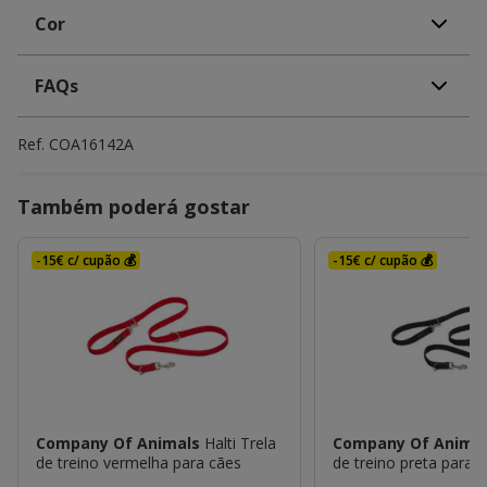
Cor
FAQs
Ref.
COA16142A
Também poderá gostar
-15€ c/ cupão 💰
-15€ c/ cupão 💰
Company Of Animals
Halti Trela
Company Of Anima
de treino vermelha para cães
de treino preta para 