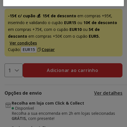
Promoção disponível
-15€ c/ cupão 💰
15€ de desconto
em compras +95€,
inserindo e validando o cupão
EUR15
ou
10€ de desconto
em compras +75€, com o cupão
EUR10
ou
5€ de
desconto
em compras +50€ com o cupão
EUR5.
Ver condições
Cupão:
EUR15
Copiar
Adicionar ao carrinho
Opções de envio
Ver detalhes
Recolha em loja com Click & Collect
Disponível
Recolha a sua encomenda em 2h em lojas selecionadas
GRÁTIS,
com presente!