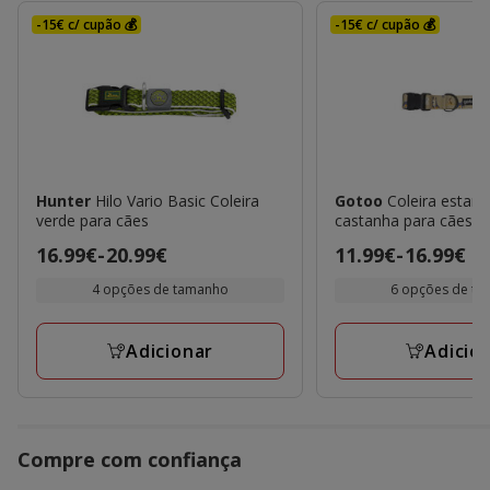
-15€ c/ cupão 💰
-15€ c/ cupão 💰
Hunter
Hilo Vario Basic Coleira
Gotoo
Coleira estam
verde para cães
castanha para cães
Preço
16.99€
-
20.99€
Preço
11.99€
-
16.99€
de
de
4 opções de tamanho
6 opções de t
16.99€
11.99€
a
a
Adicionar
Adicio
20.99€
16.99€
Compre com confiança