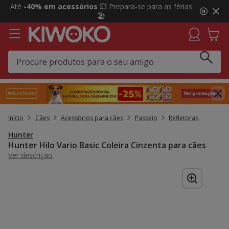
2
Até
-40% em acessórios
💥 Prepara-se para as férias
de
🏖️
3,
mensagem,
Início
Cães
Acessórios para cães
Passeio
Refletoras
Hunter
Hunter Hilo Vario Basic Coleira Cinzenta para cães
Ver descrição