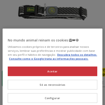
No mundo animal reinam os cookies 🦁👑🍪
Utilizamos cookies próprios e de terceiros para analisar nossos
serviços, lembrar suas preferências e mostrar publicidade com base
em seu perfil e hábitos de navegação.
Descubra todos os detalhes.
Consulte como o Google trata as informações pessoais.
Guia de tamanhos
Tamanho:
S - M
-15€ c/
-15€ c/
-15€ c/
-1
Aceitar
cupão 💰
cupão 💰
cupão 💰
cup
S - M
M - L
L - XL
XL
16.99€
17.99€
18.99€
20.99€
Só as necessárias
16.99€
Preço 16.99€
Configurar