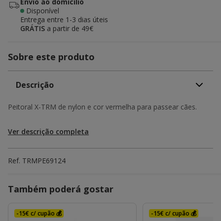
Envio ao domicílio
Disponível
Entrega entre
1-3 dias úteis
GRÁTIS
a partir de 49€
Sobre este produto
Descrição
Peitoral X-TRM de nylon e cor vermelha para passear cães.
Ver descrição completa
Ref.
TRMPE69124
Também poderá gostar
-15€ c/ cupão 💰
-15€ c/ cupão 💰