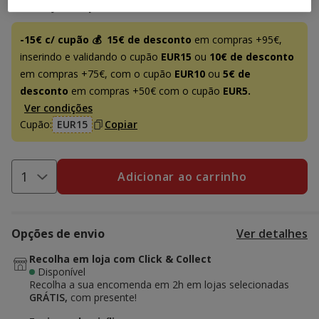
Promoção disponível
-15€ c/ cupão 💰
15€ de desconto
em compras +95€,
inserindo e validando o cupão
EUR15
ou
10€ de desconto
em compras +75€, com o cupão
EUR10
ou
5€ de
desconto
em compras +50€ com o cupão
EUR5.
Ver condições
Cupão:
EUR15
Copiar
Adicionar ao carrinho
Opções de envio
Ver detalhes
Recolha em loja com Click & Collect
Disponível
Recolha a sua encomenda em 2h em lojas selecionadas
GRÁTIS,
com presente!