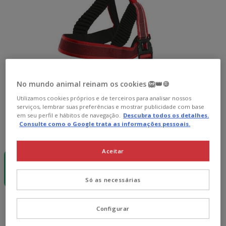
No mundo animal reinam os cookies 🦁👑🍪
Utilizamos cookies próprios e de terceiros para analisar nossos
serviços, lembrar suas preferências e mostrar publicidade com base
em seu perfil e hábitos de navegação.
Descubra todos os detalhes.
Consulte como o Google trata as informações pessoais.
Guia de tamanhos
Tamanho:
M
-15€ c/
Aceitar
cupão 💰
M
35.09€
Só as necessárias
35.09€
Preço 35.09€
Configurar