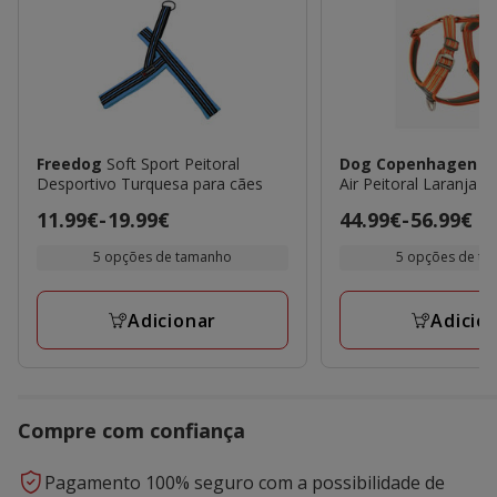
Freedog
Soft Sport Peitoral
Dog Copenhagen
C
Desportivo Turquesa para cães
Air Peitoral Laranja p
Preço
11.99€
-
19.99€
Preço
44.99€
-
56.99€
de
de
5 opções de tamanho
5 opções de t
11.99€
44.99€
a
a
Adicionar
Adicio
19.99€
56.99€
Compre com confiança
Pagamento 100% seguro com a possibilidade de