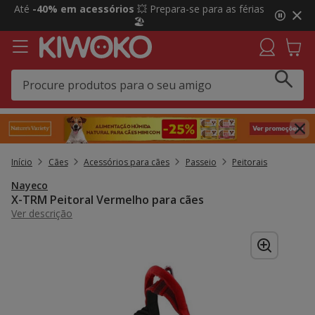
2
Até
-40% em acessórios
💥 Prepara-se para as férias
de
🏖️
3,
mensagem,
Início
Cães
Acessórios para cães
Passeio
Peitorais
Nayeco
X-TRM Peitoral Vermelho para cães
Ver descrição