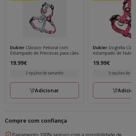
Dukier
Clássico Peitoral com
Dukier
Dogtella Cláss
Estampado de Princesas para cães
estampado de Nutella
Preço
19.99€
Preço
19.99€
19.99€
19.99€
2 opções de tamanho
3 opções de t
Adicionar
Adicio
Compre com confiança
Pagamento 100% seguro com a possibilidade de