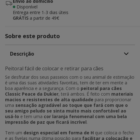
Envio ao domicílio
Disponível
Entrega entre
1-3 dias úteis
GRÁTIS
a partir de 49€
Sobre este produto
Descrição
Peitoral fácil de colocar e retirar para cães
Se desfrutar dos seus passeios com o seu animal de estimação
é uma das suas atividades favoritas, tem de ter em mente a
boa aparência e a segurança. Com o
peitoral para cães
Classic Peace da Dukier
, terá ambos. É feito com
materiais
macios e resistentes de alta qualidade
para proporcionar
uma
sensação agradável ao toque que fará com que o
seu amigo peludo se sinta muito mais confortável ao
usá-lo
e tem uma
cor laranja fenomenal com uma bela
impressão de paz que ficará incrível
.
Tem um
design especial em forma de H
que coloca o fecho
e as fivelas numa ótima posição para
facilitar a colocação e