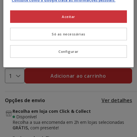
Consulte como o Google trata as informações pessoais.
Promoção disponível
-15€ c/ cupão 💰
15€ de desconto
em compras +95€,
Aceitar
inserindo e validando o cupão
EUR15
ou
10€ de desconto
em compras +75€, com o cupão
EUR10
ou
5€ de
Só as necessárias
desconto
em compras +50€ com o cupão
EUR5.
Ver condições
Configurar
Cupão:
EUR15
Copiar
Adicionar ao carrinho
Opções de envio
Ver detalhes
Recolha em loja com Click & Collect
Disponível
Recolha a sua encomenda em 2h em lojas selecionadas
GRÁTIS,
com presente!