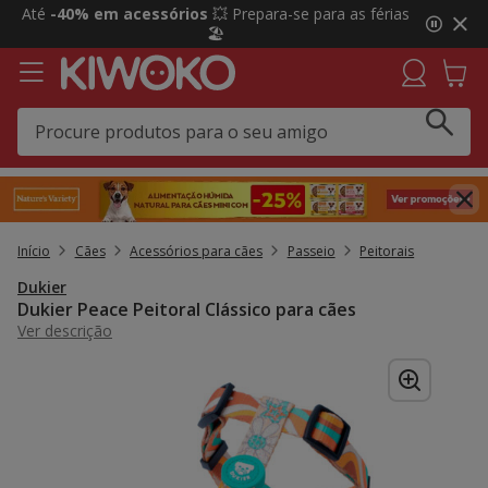
2
Até
-40% em acessórios
💥 Prepara-se para as férias
de
🏖️
3,
mensagem,
Início
Cães
Acessórios para cães
Passeio
Peitorais
Dukier
Dukier Peace Peitoral Clássico para cães
Ver descrição