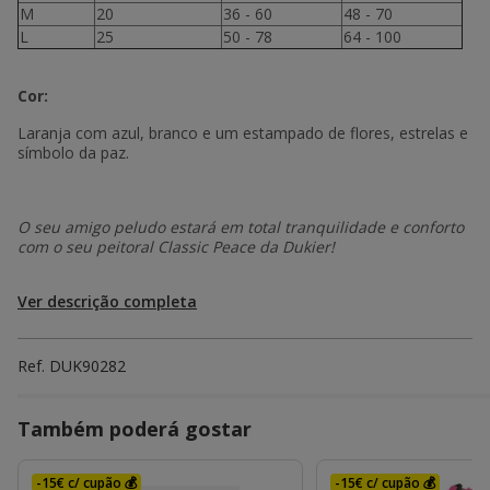
M
20
36 - 60
48 - 70
L
25
50 - 78
64 - 100
Cor:
Laranja com azul, branco e um estampado de flores, estrelas e
símbolo da paz.
O seu amigo peludo estará em total tranquilidade e conforto
com o seu peitoral Classic Peace da Dukier!
Ver descrição completa
Ref.
DUK90282
Também poderá gostar
-15€ c/ cupão 💰
-15€ c/ cupão 💰