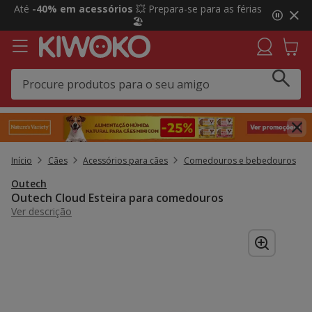
2
Até
-40% em acessórios
💥 Prepara-se para as férias
de
🏖️
3,
mensagem,
Início
Cães
Acessórios para cães
Comedouros e bebedouros
Outech
Outech Cloud Esteira para comedouros
Ver descrição