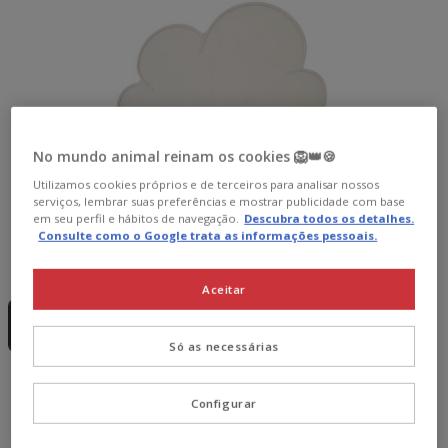
No mundo animal reinam os cookies 🦁👑🍪
Utilizamos cookies próprios e de terceiros para analisar nossos
serviços, lembrar suas preferências e mostrar publicidade com base
em seu perfil e hábitos de navegação.
Descubra todos os detalhes.
Consulte como o Google trata as informações pessoais.
Formato:
1 ud.
Aceitar
Sem Stock
1 ud.
6.99€
Só as necessárias
6.99€
Preço 6.99€
Configurar
Temporariamente sem stock