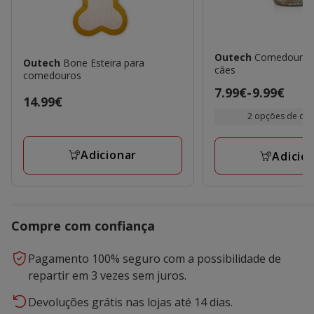
Outech
Comedouro V
Outech
Bone Esteira para
cães
comedouros
Preço
7.99€
-
9.99€
Preço
14.99€
de
2 opções de ca
14.99€
7.99€
a
Adicionar
Adicio
9.99€
Compre com confiança
Pagamento 100% seguro com a possibilidade de
repartir em 3 vezes sem juros.
Devoluções grátis nas lojas até 14 dias.