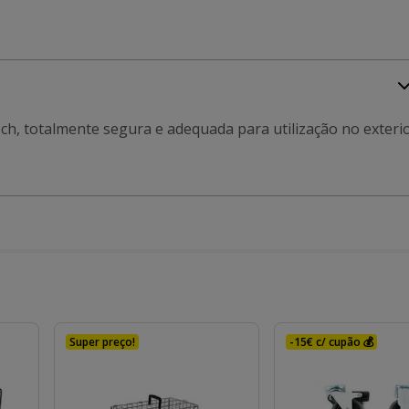
ch, totalmente segura e adequada para utilização no exterio
Super preço!
-15€ c/ cupão 💰