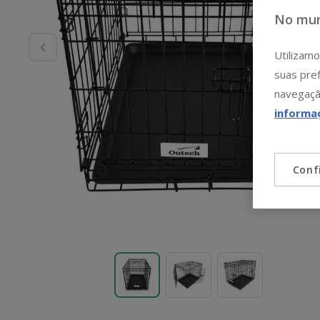
No mun
Utilizamo
suas pref
navegaçã
informa
Conf