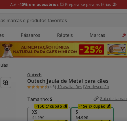
ollect:
Recolha GRÁTIS em loja e receba uma prenda 🎁 Agora em ma
es
Pássaros
Répteis
Marcas
🎉
aulas
Outech
Outech Jaula de Metal para cães
(4.6)
10 avaliações
|
Ver descrição
Guia de tama
Tamanho:
S
-15€ c/ cupão 💰
-15€ c/ cupão 💰
XS
S
44.99€
54.99€
-15€ c/ cupão 💰
-15€ c/ cupão 💰