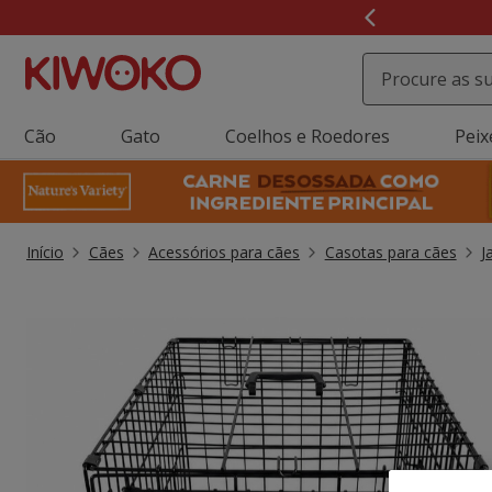
3
Click&C
de
3,
mensagem,
Cão
Gato
Coelhos e Roedores
Peix
Início
Cães
Acessórios para cães
Casotas para cães
J