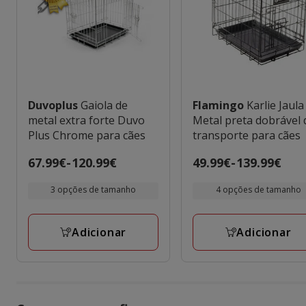
Duvoplus
Gaiola de
Flamingo
Karlie Jaula
metal extra forte Duvo
Metal preta dobrável 
Plus Chrome para cães
transporte para cães
Preço
67.99€
-
120.99€
Preço
49.99€
-
139.99€
de
de
3 opções de tamanho
4 opções de tamanho
67.99€
49.99€
a
a
120.99€
139.99€
Adicionar
Adicionar