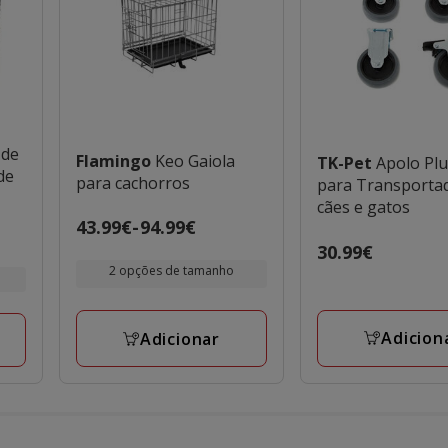
 de
Flamingo
Keo Gaiola
TK-Pet
Apolo Pl
de
para cachorros
para Transporta
cães e gatos
Preço
43.99€
-
94.99€
de
Preço
30.99€
2 opções de tamanho
43.99€
30.99€
a
94.99€
Adicion
Adicionar