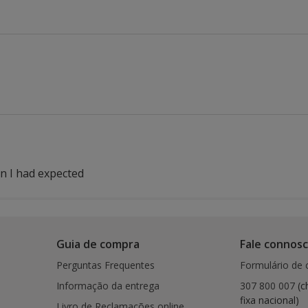
n I had expected
Guia de compra
Fale connos
Perguntas Frequentes
Formulário de 
Informação da entrega
307 800 007
(c
fixa nacional)
Livro de Reclamações online