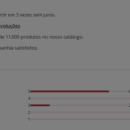
tir em 3 vezes sem juros.
evoluções
de 11.000 produtos no nosso catálogo.
anhia satisfeitos.
5
oas avaliaram com 3 estrelas,
4
3
2
1