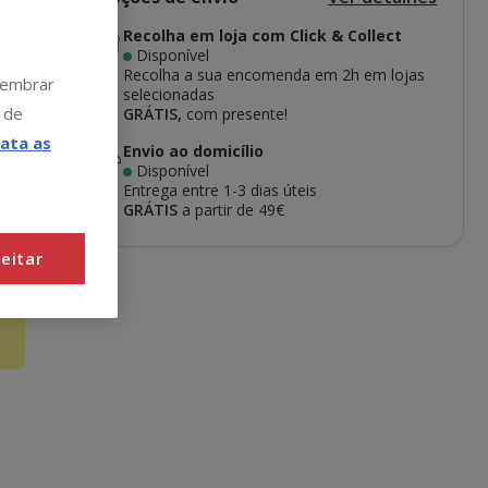
Recolha em loja com Click & Collect
Disponível
Recolha a sua encomenda em 2h em lojas
 lembrar
selecionadas
 de
GRÁTIS,
com presente!
ata as
Envio ao domicílio
Disponível
Entrega entre
1-3 dias úteis
GRÁTIS
a partir de 49€
eitar
o