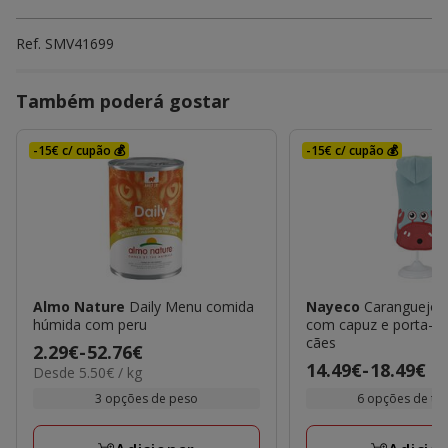
Ref.
SMV41699
Também poderá gostar
-15€ c/ cupão 💰
-15€ c/ cupão 💰
Almo Nature
Daily Menu comida
Nayeco
Caranguejo 
húmida com peru
com capuz e porta-sn
cães
Preço
2.29€
-
52.76€
Preço
14.49€
-
18.49€
5.50€
Desde 5.50€ / kg
de
por
de
2.29€
3 opções de peso
6 opções de t
kg
14.49€
a
a
52.76€