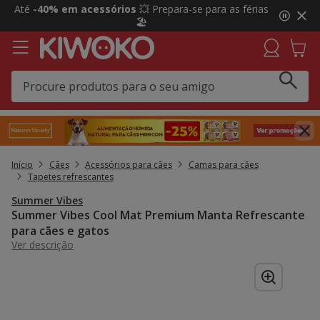
2
Até
-40% em acessórios
💥 Prepara-se para as férias
de
🏖️
3,
mensagem,
Início
Cães
Acessórios para cães
Camas para cães
Tapetes refrescantes
Summer Vibes
Summer Vibes Cool Mat Premium Manta Refrescante
para cães e gatos
Ver descrição