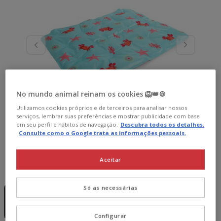
No mundo animal reinam os cookies 🦁👑🍪
Utilizamos cookies próprios e de terceiros para analisar nossos
serviços, lembrar suas preferências e mostrar publicidade com base
em seu perfil e hábitos de navegação.
Descubra todos os detalhes.
Consulte como o Google trata as informações pessoais.
Aceitar
Formato:
M
Sem Stock
Sem Stock
Só as necessárias
M
L
12.99€
22.99€
7.79€
13.79€
Configurar