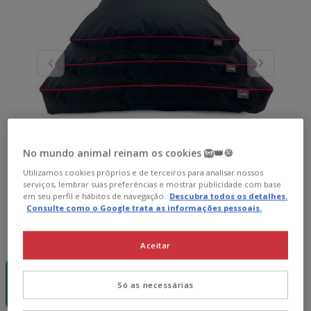
No mundo animal reinam os cookies 🦁👑🍪
Utilizamos cookies próprios e de terceiros para analisar nossos
serviços, lembrar suas preferências e mostrar publicidade com base
em seu perfil e hábitos de navegação.
Descubra todos os detalhes.
Consulte como o Google trata as informações pessoais.
Guia de tamanhos
Tamanho:
S (10 x 50 x 70 cm)
Aceitar
S (10 x 50 x 70
M (10 x 60 x
L (10 x 75 x
cm)
90 cm)
120 cm)
Só as necessárias
32.99€
39.99€
49.99€