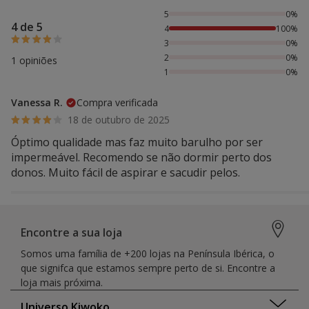
100% das pessoas avaliaram com 4 estrelas,
5
0%
4 de 5
4
100%
3
0%
2
0%
1 opiniões
1
0%
Vanessa R.
Compra verificada
18 de outubro de 2025
Óptimo qualidade mas faz muito barulho por ser
impermeável. Recomendo se não dormir perto dos
donos. Muito fácil de aspirar e sacudir pelos.
Encontre a sua loja
Somos uma família de +200 lojas na Península Ibérica, o
que signifca que estamos sempre perto de si. Encontre a
loja mais próxima.
Universo Kiwoko