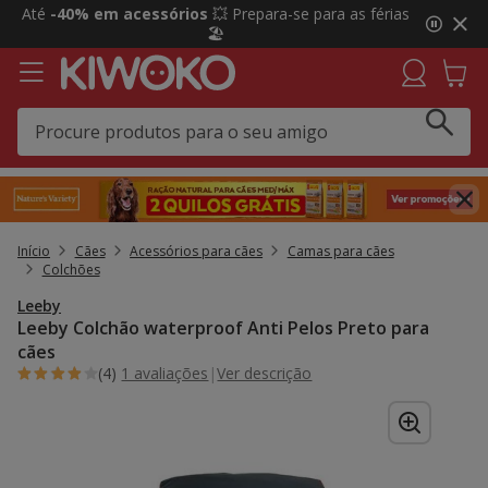
2
Até
-40% em acessórios
💥 Prepara-se para as férias
de
🏖️
3,
mensagem,
Início
Cães
Acessórios para cães
Camas para cães
Colchões
Leeby
Leeby Colchão waterproof Anti Pelos Preto para
cães
(4)
1 avaliações
|
Ver descrição