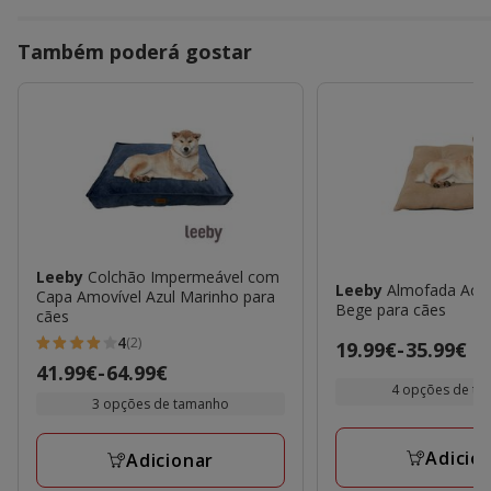
Também poderá gostar
Leeby
Colchão Impermeável com
Leeby
Almofada Aco
Capa Amovível Azul Marinho para
Bege para cães
cães
4
(2)
Preço
19.99€
-
35.99€
4
Preço
41.99€
-
64.99€
de
estrelas
4 opções de t
de
19.99€
3 opções de tamanho
com
41.99€
a
2
a
35.99€
Adicio
avaliações
Adicionar
64.99€