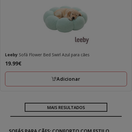
Leeby
Sofá Flower Bed Swirl Azul para cães
Preço
19.99€
19.99€
Adicionar
MAIS RESULTADOS
SOFÁS PARA CÃES: CONFORTO COM ESTILO