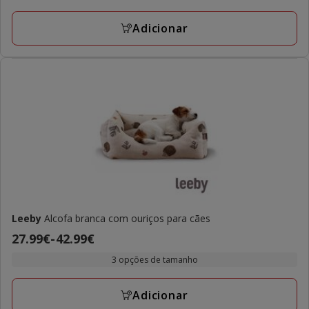
29.99€
a
Adicionar
44.99€
Leeby
Alcofa branca com ouriços para cães
Preço
27.99€
-
42.99€
de
3 opções de tamanho
27.99€
a
Adicionar
42.99€