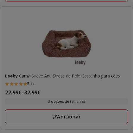
Leeby
Cama Suave Anti Stress de Pelo Castanho para cães
5
(1)
5
Preço
22.99€
-
32.99€
estrelas
de
com
3 opções de tamanho
22.99€
1
a
avaliações
Adicionar
32.99€