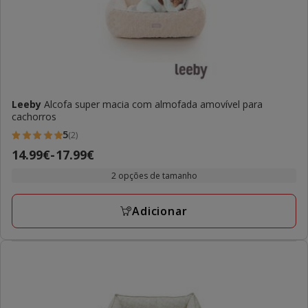
Leeby
Alcofa super macia com almofada amovível para
cachorros
5
(2)
5
Preço
14.99€
-
17.99€
estrelas
de
com
2 opções de tamanho
14.99€
2
a
avaliações
Adicionar
17.99€