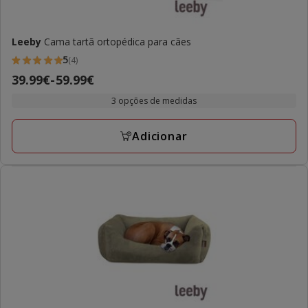
Leeby
Cama tartã ortopédica para cães
5
(4)
5
Preço
39.99€
-
59.99€
estrelas
de
com
3 opções de medidas
39.99€
4
a
avaliações
Adicionar
59.99€