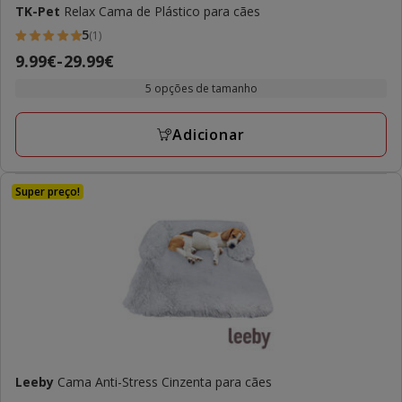
TK-Pet
Relax Cama de Plástico para cães
5
(1)
5
Preço
9.99€
-
29.99€
estrelas
de
com
5 opções de tamanho
9.99€
1
a
avaliações
Adicionar
29.99€
Super preço!
Leeby
Cama Anti-Stress Cinzenta para cães