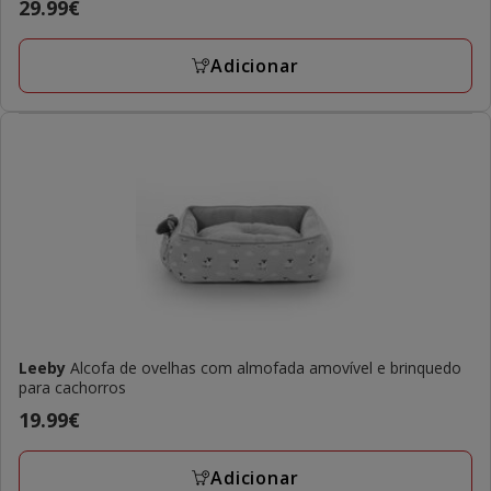
Preço
29.99€
29.99€
Adicionar
Leeby
Alcofa de ovelhas com almofada amovível e brinquedo
para cachorros
Preço
19.99€
19.99€
Adicionar