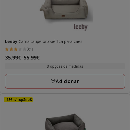
Leeby
Cama taupe ortopédica para cães
3
(1)
3
Preço
35.99€
-
55.99€
estrelas
de
com
3 opções de medidas
35.99€
1
a
avaliações
Adicionar
55.99€
-15€ c/ cupão 💰