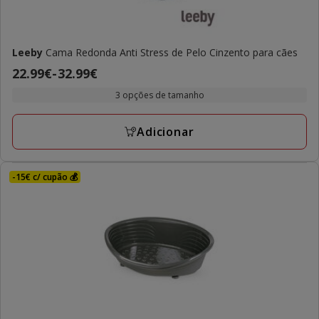
Leeby
Cama Redonda Anti Stress de Pelo Cinzento para cães
Preço
22.99€
-
32.99€
de
3 opções de tamanho
22.99€
a
Adicionar
32.99€
-15€ c/ cupão 💰