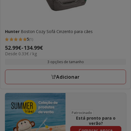
Hunter
Boston Cozy Sofá Cinzento para cães
5
(1)
5
Preço
52.99€
-
134.99€
estrelas
0.33€
Desde 0.33€ / kg
de
com
por
52.99€
3 opções de tamanho
1
kg
a
avaliações
134.99€
Adicionar
Patrocinado
Está pronto para o
verão?
Comprar agora