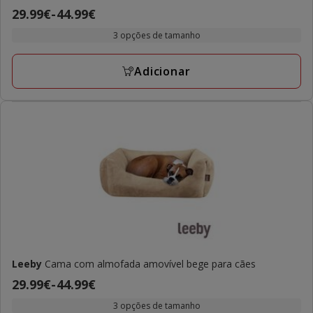
3.5
Preço
29.99€
-
44.99€
estrelas
de
com
3 opções de tamanho
29.99€
2
a
avaliações
Adicionar
44.99€
Leeby
Cama com almofada amovível bege para cães
Preço
29.99€
-
44.99€
de
3 opções de tamanho