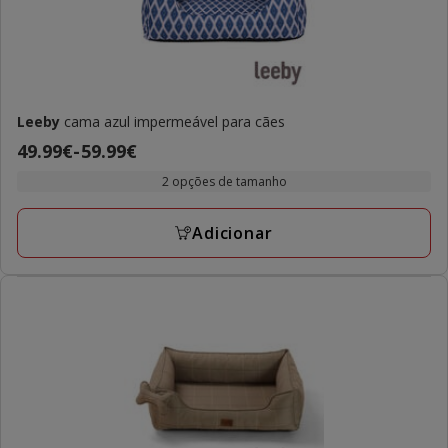
Leeby
cama azul impermeável para cães
Preço
49.99€
-
59.99€
de
2 opções de tamanho
49.99€
a
Adicionar
59.99€