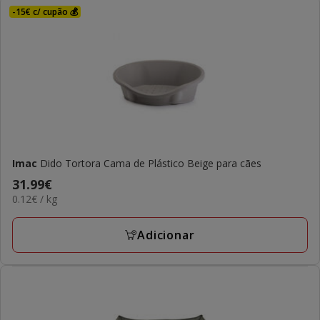
-15€ c/ cupão 💰
Imac
Dido Tortora Cama de Plástico Beige para cães
Preço
31.99€
0.12€
0.12€ / kg
31.99€
por
kg
Adicionar