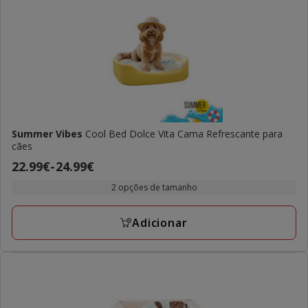
Summer Vibes
Cool Bed Dolce Vita Cama Refrescante para
cães
Preço
22.99€
-
24.99€
de
2 opções de tamanho
22.99€
a
Adicionar
24.99€