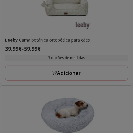
Leeby
Cama botânica ortopédica para cães
Preço
39.99€
-
59.99€
de
3 opções de medidas
39.99€
a
Adicionar
59.99€