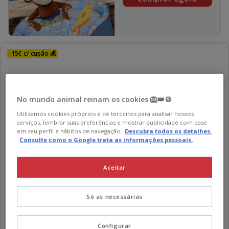
-15€ c/ cupão 💰
No mundo animal reinam os cookies 🦁👑🍪
Utilizamos cookies próprios e de terceiros para analisar nossos
serviços, lembrar suas preferências e mostrar publicidade com base
em seu perfil e hábitos de navegação.
Descubra todos os detalhes.
Consulte como o Google trata as informações pessoais.
Summer Vibes
Cool Bed Club Cama Refrescante para cães
Aceitar
Preço
22.99€
-
24.99€
de
2 opções de tamanho
Só as necessárias
22.99€
a
Adicionar
24.99€
Configurar