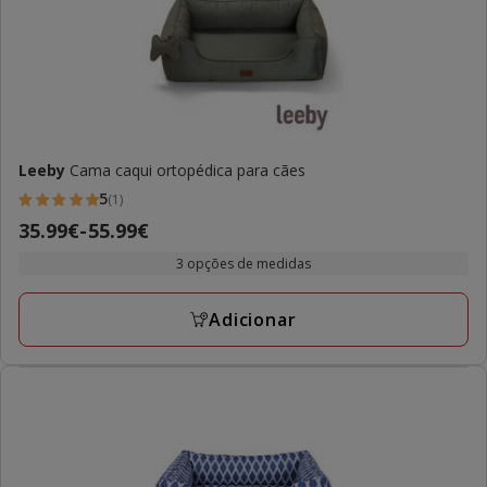
Leeby
Cama caqui ortopédica para cães
5
(1)
5
Preço
35.99€
-
55.99€
estrelas
de
com
3 opções de medidas
35.99€
1
a
avaliações
Adicionar
55.99€