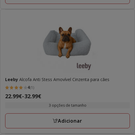
Leeby
Alcofa Anti Stess Amovível Cinzenta para cães
4
(1)
4
Preço
22.99€
-
32.99€
estrelas
de
com
3 opções de tamanho
22.99€
1
a
avaliações
Adicionar
32.99€