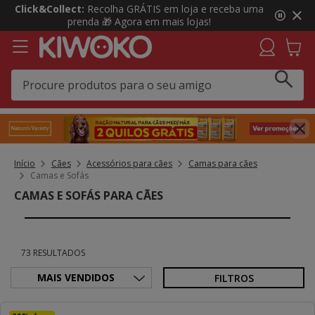
3
Click&Collect:
Recolha GRÁTIS em loja e receba uma
de
prenda 🎁 Agora em mais lojas!
3,
mensagem,
Início
Cães
Acessórios para cães
Camas para cães
Camas e Sofás
CAMAS E SOFÁS PARA CÃES
73 RESULTADOS
FILTROS