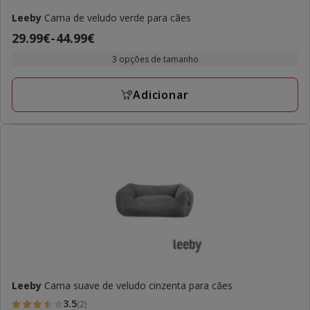
Leeby
Cama de veludo verde para cães
Preço
29.99€
-
44.99€
de
3 opções de tamanho
29.99€
a
Adicionar
44.99€
Leeby
Cama suave de veludo cinzenta para cães
3.5
(2)