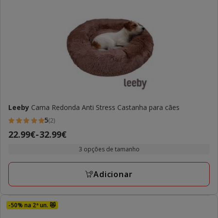
Leeby
Cama Redonda Anti Stress Castanha para cães
5
(2)
5
Preço
22.99€
-
32.99€
estrelas
de
com
3 opções de tamanho
22.99€
2
a
avaliações
Adicionar
32.99€
-50% na 2ª un. 😻