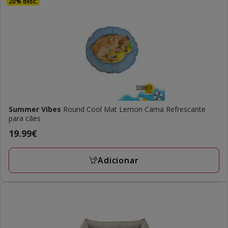
20% desc.
Summer Vibes
Round Cool Mat Lemon Cama Refrescante
para cães
Preço
19.99€
19.99€
Adicionar