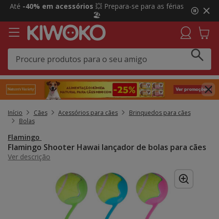
2
Até
-40% em acessórios
💥 Prepara-se para as férias
de
🏖️
3,
mensagem,
Início
Cães
Acessórios para cães
Brinquedos para cães
Bolas
Flamingo
Flamingo Shooter Hawai lançador de bolas para cães
Ver descrição