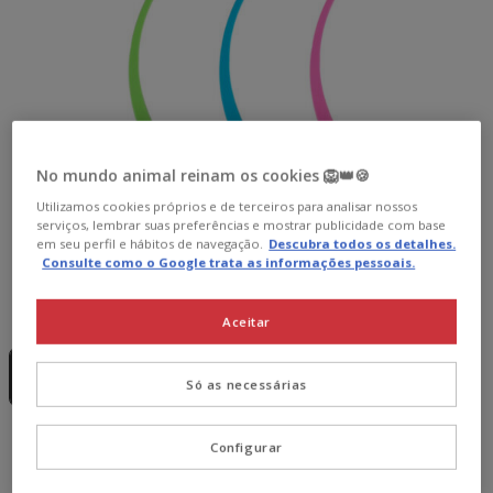
No mundo animal reinam os cookies 🦁👑🍪
Utilizamos cookies próprios e de terceiros para analisar nossos
serviços, lembrar suas preferências e mostrar publicidade com base
em seu perfil e hábitos de navegação.
Descubra todos os detalhes.
Consulte como o Google trata as informações pessoais.
Guia de tamanhos
Tamanho:
M
Aceitar
Sem Stock
M
Só as necessárias
4.99€
4.99€
Preço 4.99€
Configurar