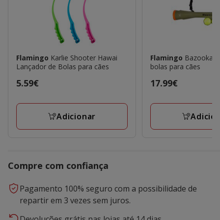
Flamingo
Karlie Shooter Hawai
Flamingo
Bazooka L
Lançador de Bolas para cães
bolas para cães
Preço
5.59€
Preço
17.99€
5.59€
17.99€
Adicionar
Adicio
Compre com confiança
Pagamento 100% seguro com a possibilidade de
repartir em 3 vezes sem juros.
Devoluções grátis nas lojas até 14 dias.