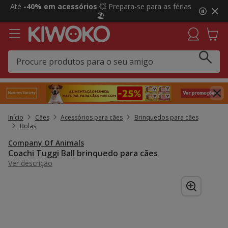
2
Até
-40% em acessórios
💥 Prepara-se para as férias
de
🏖️
3,
mensagem,
Início
Cães
Acessórios para cães
Brinquedos para cães
Bolas
Company Of Animals
Coachi Tuggi Ball brinquedo para cães
Ver descrição