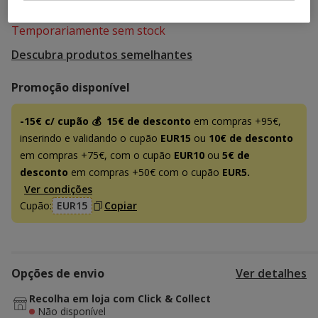
Temporariamente sem stock
Descubra produtos semelhantes
Promoção disponível
-15€ c/ cupão 💰
15€ de desconto
em compras +95€,
inserindo e validando o cupão
EUR15
ou
10€ de desconto
em compras +75€, com o cupão
EUR10
ou
5€ de
desconto
em compras +50€ com o cupão
EUR5.
Ver condições
Cupão:
EUR15
Copiar
Opções de envio
Ver detalhes
Recolha em loja com Click & Collect
Não disponível