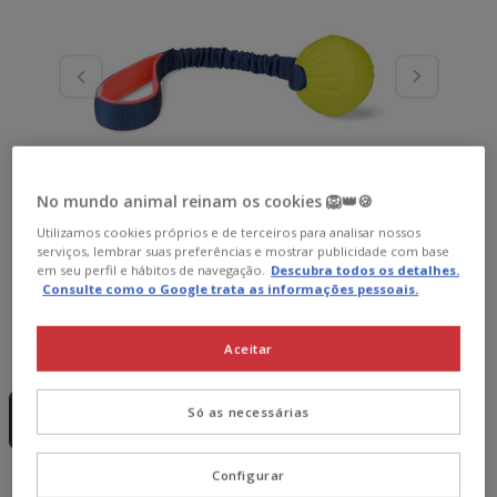
No mundo animal reinam os cookies 🦁👑🍪
Utilizamos cookies próprios e de terceiros para analisar nossos
serviços, lembrar suas preferências e mostrar publicidade com base
em seu perfil e hábitos de navegação.
Descubra todos os detalhes.
Consulte como o Google trata as informações pessoais.
Aceitar
Presentación:
1 ud.
Sem Stock
1 ud.
Só as necessárias
13.99€
Configurar
13.99€
Preço 13.99€