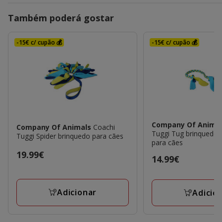
Também poderá gostar
-15€ c/ cupão 💰
-15€ c/ cupão 💰
Company Of Anima
Company Of Animals
Coachi
Tuggi Tug brinquedo 
Tuggi Spider brinquedo para cães
para cães
Preço
19.99€
Preço
14.99€
19.99€
14.99€
Adicionar
Adicio