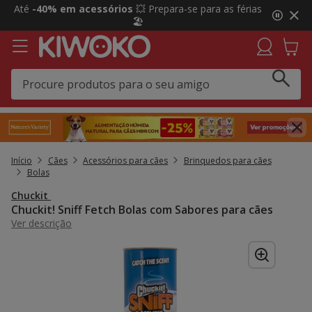
2
Até
-40% em acessórios
💥 Prepara-se para as férias
de
🏖️
3,
mensagem,
Início
Cães
Acessórios para cães
Brinquedos para cães
Bolas
Chuckit
Chuckit! Sniff Fetch Bolas com Sabores para cães
Ver descrição