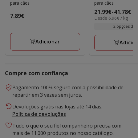
para cães
para cães
Preço
21.99€
-
41.78€
Preço
7.89€
6.96€
Desde 6.96€ / kg
de
7.89€
por
21.99€
2 opções de 
kg
a
41.78€
Adicionar
Adicio
Compre com confiança
Pagamento 100% seguro com a possibilidade de
repartir em 3 vezes sem juros.
Devoluções grátis nas lojas até 14 dias.
Política de devoluções
Tudo o que o seu fiel companheiro precisa com
mais de 11.000 produtos no nosso catálogo.