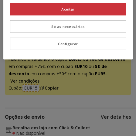
Aceitar
Temporariamente sem stock
Descubra produtos semelhantes
Só as necessárias
Promoção disponível
Configurar
-15€ c/ cupão 💰
15€ de desconto
em compras +95€,
inserindo e validando o cupão
EUR15
ou
10€ de desconto
em compras +75€, com o cupão
EUR10
ou
5€ de
desconto
em compras +50€ com o cupão
EUR5.
Ver condições
Cupão:
EUR15
Copiar
Opções de envio
Ver detalhes
Recolha em loja com Click & Collect
Não disponível