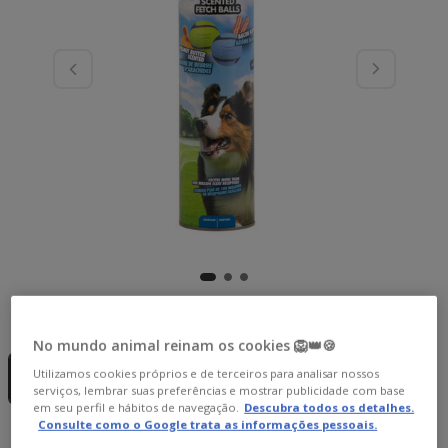
Formato:
1 ud.
No mundo animal reinam os cookies 🦁👑🍪
Sem Stock
1 ud.
Utilizamos cookies próprios e de terceiros para analisar nossos
31.99€
serviços, lembrar suas preferências e mostrar publicidade com base
em seu perfil e hábitos de navegação.
Descubra todos os detalhes.
Consulte como o Google trata as informações pessoais.
31.99€
Preço 31.99€