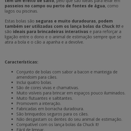
têm um efeito de salto
, pelo que são ideais para levar em
passeios no campo ou perto de fontes de água
, como
lagos ou piscinas.
Estas bolas são
seguras e muito duradouras
,
podem
também ser utilizadas com os lança bolas da Chuck It!
e
são
ideais para brincadeiras interativas
e para reforçar a
ligação entre o dono e o animal de estimação sempre que se
atira a bola e o cão a apanha e a devolve.
Características:
Conjunto de bolas com sabor a bacon e manteiga de
amendoim para cães.
Inclui quatro bolas.
São de cores vivas e chamativas.
Muito visíveis para brincar em espaços pouco iluminados.
Muito flutuantes e saltitantes.
Promovem a interação.
Fabricadas em borracha duradoura.
São brinquedos seguros para os cães.
Não desgastam os dentes do seu animal de estimação.
Compatível com os lança bolas da Chuck It!
Fácil de limpar.