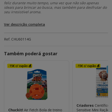
feliz durante muito tempo, uma vez que não são apenas
ideais para brincar ao busca, mas também para desfrutar do
seu irresistível aroma.
Ver descrição completa
Ref.
CHU60114G
Também poderá gostar
-15€ c/ cupão 💰
-15€ c/ cupão 💰
Criadores
Científico 
Sensitive Mini Ração
Chuckit!
Air Fetch Bola de treino