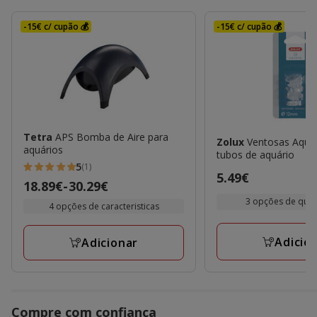
-15€ c/ cupão 💰
-15€ c/ cupão 💰
Tetra
APS Bomba de Aire para
Zolux
Ventosas Aquaya para
aquários
tubos de aquário
5
(1)
5
Preço
5.49€
Preço
18.89€
-
30.29€
estrelas
5.49€
de
3 opções de qua
4 opções de caracteristicas
com
18.89€
1
a
Adicio
avaliações
Adicionar
30.29€
Compre com confiança