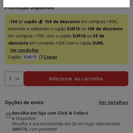
Promoção disponível
-15€ c/ cupão 💰
15€ de desconto
em compras +95€,
inserindo e validando o cupão
EUR15
ou
10€ de desconto
em compras +75€, com o cupão
EUR10
ou
5€ de
desconto
em compras +50€ com o cupão
EUR5.
Ver condições
Cupão:
EUR15
Copiar
Adicionar ao carrinho
Opções de envio
Ver detalhes
Recolha em loja com Click & Collect
Disponível
Recolha a sua encomenda em 2h em lojas selecionadas
GRÁTIS,
com presente!