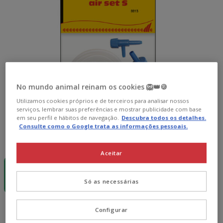
No mundo animal reinam os cookies 🦁👑🍪
Utilizamos cookies próprios e de terceiros para analisar nossos
serviços, lembrar suas preferências e mostrar publicidade com base
em seu perfil e hábitos de navegação.
Descubra todos os detalhes.
Consulte como o Google trata as informações pessoais.
Formato:
S
Aceitar
-15€ c/
-15€ c/
cupão 💰
cupão 💰
S
M
Só as necessárias
6.69€
13.99€
6.69€
Preço 6.69€
Configurar