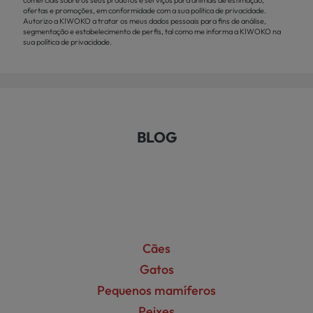
comerciais sobre os seus produtos e serviços para animais de estimação,
ofertas e promoções, em conformidade com a sua política de privacidade.
Autorizo a KIWOKO a tratar os meus dados pessoais para fins de análise,
segmentação e estabelecimento de perfis, tal como me informa a KIWOKO na
sua política de privacidade.
BLOG
Cães
Gatos
Pequenos mamíferos
Peixes