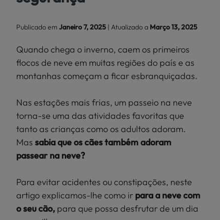
Localize
PEIXES
a sua loja
Publicado em
Janeiro 7, 2025
| Atualizado a
Março 13, 2025
>
PÁSSAROS
Quando chega o inverno, caem os primeiros
flocos de neve em muitas regiões do país e as
RÉPTEIS
montanhas começam a ficar esbranquiçadas.
MUNDO
Nas estações mais frias, um passeio na neve
KIWOKO
torna-se uma das atividades favoritas que
tanto as crianças como os adultos adoram.
Mas
sabia que os cães também adoram
passear na neve?
Para evitar acidentes ou constipações, neste
artigo explicamos-lhe como ir
para a neve com
o seu cão,
para que possa desfrutar de um dia