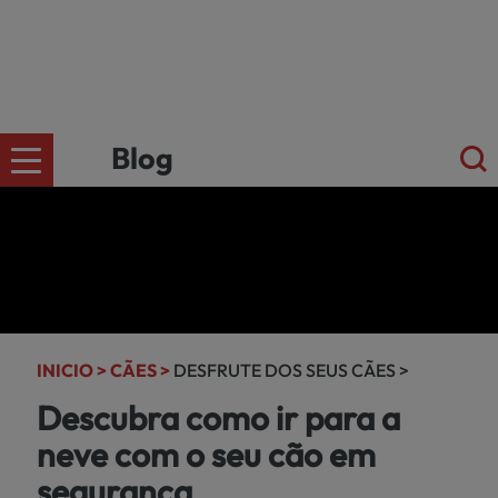
Blog
CÄES
Ir para a
loja
online
GATOS
kiwoko.pt
INICIO >
CÃES >
DESFRUTE DOS SEUS CÃES >
>
Descubra como ir para a
PEQUENOS
neve com o seu cão em
MAMÍFEROS
segurança