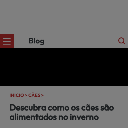
Blog
CÄES
Ir para a
loja
online
GATOS
kiwoko.pt
INICIO >
CÃES >
>
Descubra como os cães são
PEQUENOS
alimentados no inverno
MAMÍFEROS