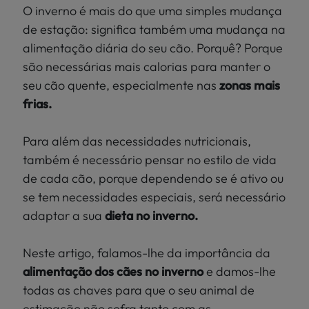
Localize
O inverno é mais do que uma simples mudança
PEIXES
a sua loja
de estação: significa também uma mudança na
>
alimentação diária do seu cão. Porquê? Porque
PÁSSAROS
são necessárias mais calorias para manter o
seu cão quente, especialmente nas
zonas mais
RÉPTEIS
frias.
MUNDO
Para além das necessidades nutricionais,
KIWOKO
também é necessário pensar no estilo de vida
de cada cão, porque dependendo se é ativo ou
se tem necessidades especiais, será necessário
adaptar a sua
dieta no inverno.
Neste artigo, falamos-lhe da importância da
alimentação dos cães no inverno
e damos-lhe
todas as chaves para que o seu animal de
estimação não sofra tanto com as