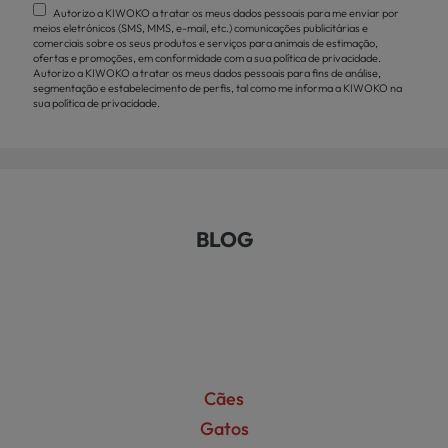
Autorizo a KIWOKO a tratar os meus dados pessoais para me enviar por
meios eletrónicos (SMS, MMS, e-mail, etc.) comunicações publicitárias e
comerciais sobre os seus produtos e serviços para animais de estimação,
ofertas e promoções, em conformidade com a sua política de privacidade.
Autorizo a KIWOKO a tratar os meus dados pessoais para fins de análise,
segmentação e estabelecimento de perfis, tal como me informa a KIWOKO na
sua política de privacidade.
BLOG
Cães
Gatos