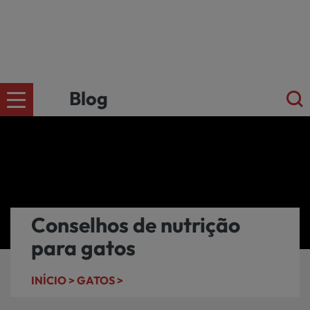
Blog
CÄES
Ir para a
loja
online
GATOS
kiwoko.pt
Conselhos de nutrição
para gatos
>
PEQUENOS
INÍCIO >
GATOS >
MAMÍFEROS