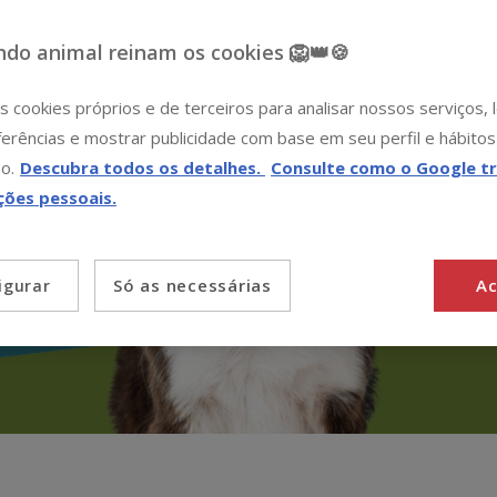
do animal reinam os cookies 🦁👑🍪
s cookies próprios e de terceiros para analisar nossos serviços,
erências e mostrar publicidade com base em seu perfil e hábitos
o.
Descubra todos os detalhes.
Consulte como o Google tr
ções pessoais.
Só as necessárias
Ac
igurar