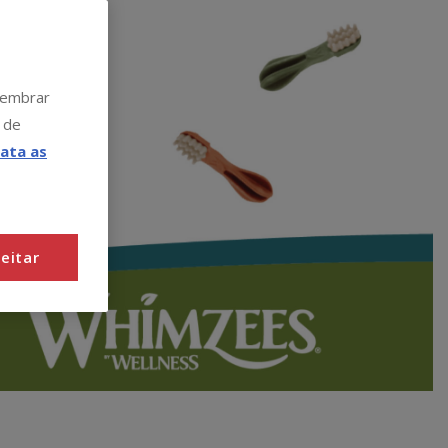
 lembrar
 de
ata as
eitar