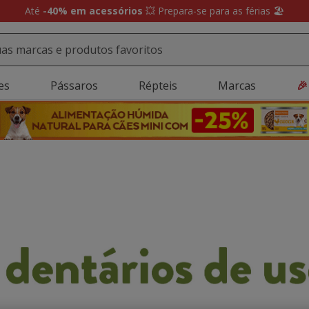
Até
-40% em acessórios
💥 Prepara-se para as férias 🏖️
es
Pássaros
Répteis
Marcas
🎉