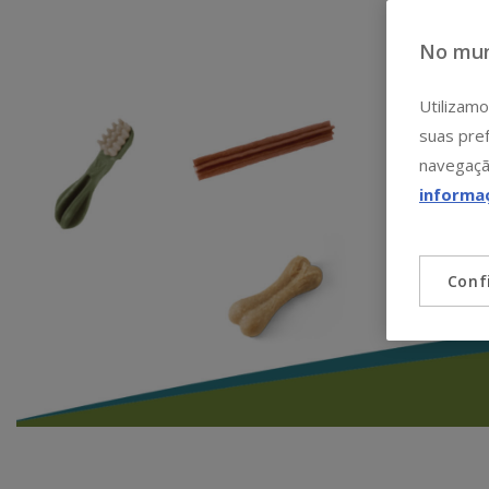
No mun
Utilizamo
suas pref
navegaçã
informa
Conf