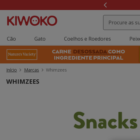
2
de
3,
mensagem,
Cão
Gato
Coelhos e Roedores
Peix
Início
Marcas
Whimzees
WHIMZEES