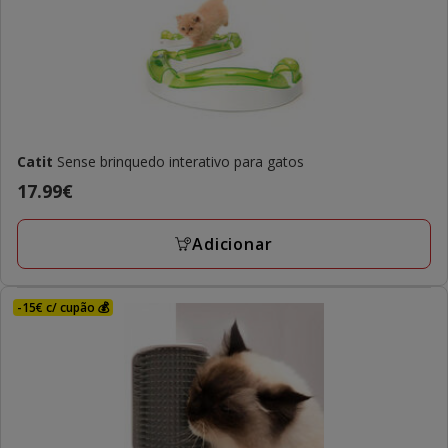
Catit
Sense brinquedo interativo para gatos
Preço
17.99€
17.99€
Adicionar
-15€ c/ cupão 💰