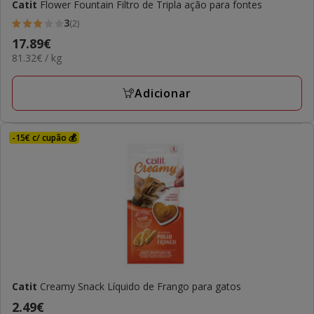
Catit
Flower Fountain Filtro de Tripla ação para fontes
3
(2)
3
Preço
17.89€
estrelas
81.32€
81.32€ / kg
17.89€
com
por
2
KG
Adicionar
avaliações
-15€ c/ cupão 💰
Catit
Creamy Snack Líquido de Frango para gatos
Preço
2.49€