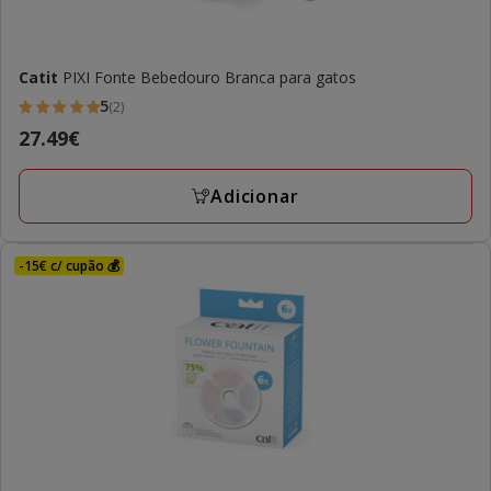
Catit
PIXI Fonte Bebedouro Branca para gatos
5
(2)
5
Preço
27.49€
estrelas
27.49€
com
Adicionar
2
avaliações
-15€ c/ cupão 💰