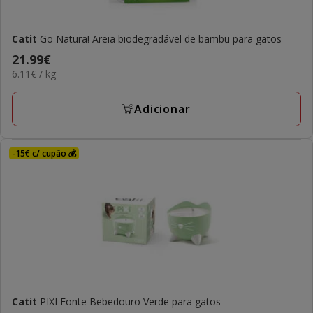
Catit
Go Natura! Areia biodegradável de bambu para gatos
Preço
21.99€
6.11€
6.11€ / kg
21.99€
por
KG
Adicionar
-15€ c/ cupão 💰
Catit
PIXI Fonte Bebedouro Verde para gatos