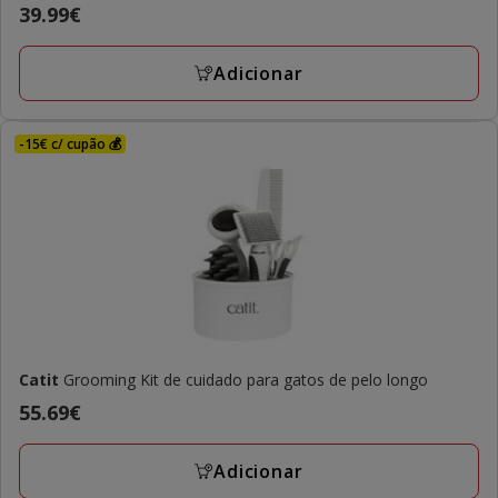
Preço
39.99€
39.99€
Adicionar
-15€ c/ cupão 💰
Catit
Grooming Kit de cuidado para gatos de pelo longo
Preço
55.69€
55.69€
Adicionar