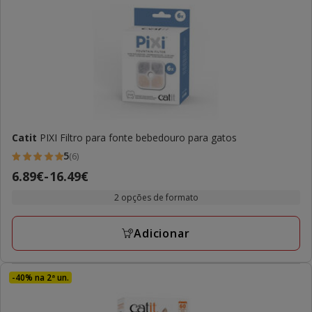
Catit
PIXI Filtro para fonte bebedouro para gatos
5
(6)
5
Preço
6.89€
-
16.49€
estrelas
de
com
2 opções de formato
6.89€
6
a
avaliações
Adicionar
16.49€
-40% na 2ª un.