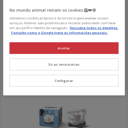
No mundo animal reinam os cookies 🦁👑🍪
Utilizamos cookies próprios e de terceiros para analisar nossos
serviços, lembrar suas preferências e mostrar publicidade com base
em seu perfil e hábitos de navegação.
Descubra todos os detalhes.
Consulte como o Google trata as informações pessoais.
Catit
PIXI Comedouro Inteligente para gatos
5
(1)
Aceitar
5
Preço
107.79€
estrelas
107.79€
com
Só as necessárias
Adicionar
1
avaliações
Configurar
-15€ c/ cupão 💰