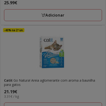
Preço
25.99€
25.99€
Adicionar
-40% na 2ª un.
Catit
Go Natura! Areia aglomerante com aroma a baunilha
para gatos
Preço
21.19€
3.31€
3.31€ / kg
21.19€
por
KG