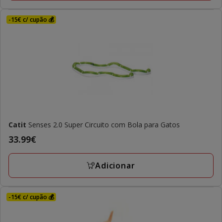
-15€ c/ cupão 💰
Catit
Senses 2.0 Super Circuito com Bola para Gatos
Preço
33.99€
33.99€
Adicionar
-15€ c/ cupão 💰