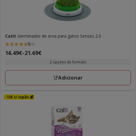
Catit
Germinador de erva para gatos Senses 2.0
5
(1)
5
Preço
16.49€
-
21.69€
estrelas
de
com
2 opções de formato
16.49€
1
a
avaliações
Adicionar
21.69€
-15€ c/ cupão 💰