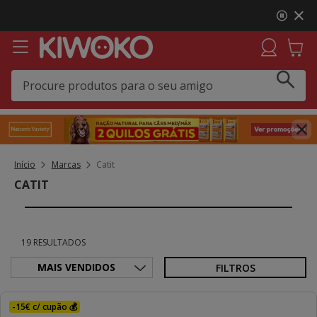
3
Click&Collect:
Recolha GRÁTIS em loja e receba uma
de
prenda 🎁 Agora em mais lojas!
3,
mensagem,
Início
Marcas
Catit
CATIT
19 RESULTADOS
FILTROS
-15€ c/ cupão 💰