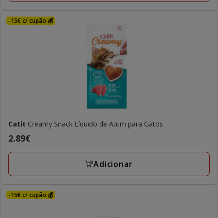
avaliações
-15€ c/ cupão 💰
Catit
Creamy Snack Líquido de Atum para Gatos
Preço
2.89€
2.89€
Adicionar
-15€ c/ cupão 💰