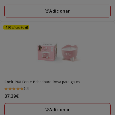
2.49€
Adicionar
-15€ c/ cupão 💰
Catit
PIXI Fonte Bebedouro Rosa para gatos
5
(2)
5
Preço
37.39€
estrelas
37.39€
com
Adicionar
2