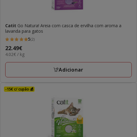
Catit
Go Natura! Areia com casca de ervilha com aroma a
lavanda para gatos
5
(2)
5
Preço
22.49€
estrelas
4.02€
4.02€ / kg
22.49€
com
por
2
KG
Adicionar
avaliações
-15€ c/ cupão 💰