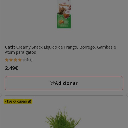
Catit
Creamy Snack Líquido de Frango, Borrego, Gambas e
Atum para gatos
4
(1)
4
Preço
2.49€
estrelas
2.49€
com
Adicionar
1
avaliações
-15€ c/ cupão 💰