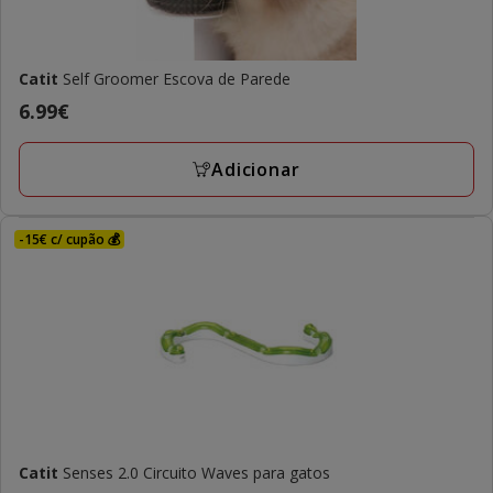
Catit
Self Groomer Escova de Parede
Preço
6.99€
6.99€
Adicionar
-15€ c/ cupão 💰
Catit
Senses 2.0 Circuito Waves para gatos