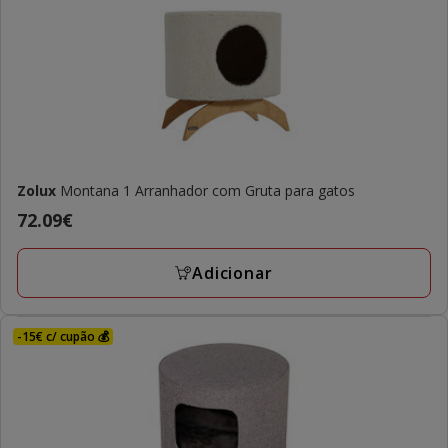
Zolux
Montana 1 Arranhador com Gruta para gatos
Preço
72.09€
72.09€
Adicionar
-15€ c/ cupão 💰