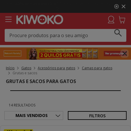
3
Click&Collect:
Recolha GRÁTIS em loja e receba uma
de
prenda 🎁 Agora em mais lojas!
3,
mensagem,
Início
Gatos
Acessórios para gatos
Camas para gatos
Grutas e sacos
GRUTAS E SACOS PARA GATOS
14 RESULTADOS
FILTROS