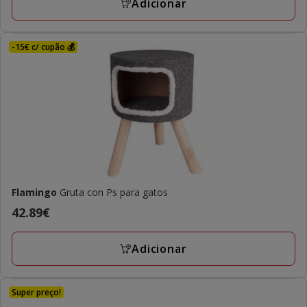
Adicionar
-15€ c/ cupão 💰
Flamingo
Gruta con Ps para gatos
Preço
42.89€
42.89€
Adicionar
Super preço!