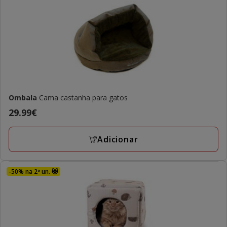
Ombala
Cama castanha para gatos
Preço
29.99€
29.99€
Adicionar
-50% na 2ª un. 😻