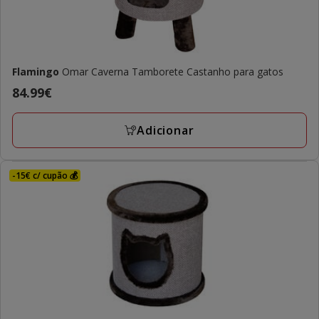
Flamingo
Omar Caverna Tamborete Castanho para gatos
Preço
84.99€
84.99€
Adicionar
-15€ c/ cupão 💰