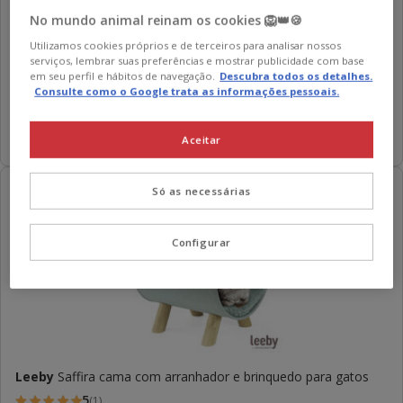
No mundo animal reinam os cookies 🦁👑🍪
Leeby
Cama Anti Stress Cinzenta para gatos
Utilizamos cookies próprios e de terceiros para analisar nossos
5
(1)
serviços, lembrar suas preferências e mostrar publicidade com base
5
em seu perfil e hábitos de navegação.
Descubra todos os detalhes.
Preço
22.99€
estrelas
Consulte como o Google trata as informações pessoais.
22.99€
com
Adicionar
1
Aceitar
avaliações
-50% na 2ª un. 😻
Só as necessárias
Configurar
Leeby
Saffira cama com arranhador e brinquedo para gatos
5
(1)