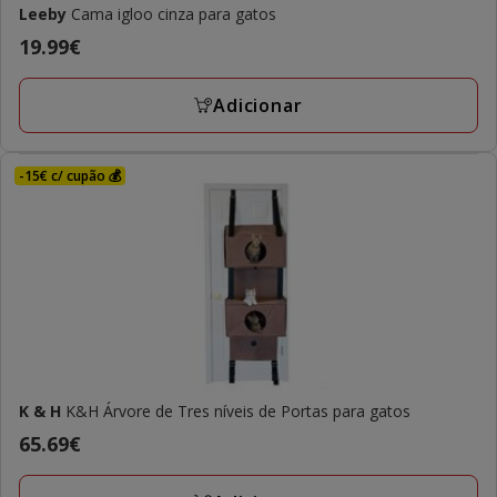
Leeby
Cama igloo cinza para gatos
Preço
19.99€
19.99€
Adicionar
-15€ c/ cupão 💰
K & H
K&H Árvore de Tres níveis de Portas para gatos
Preço
65.69€
65.69€