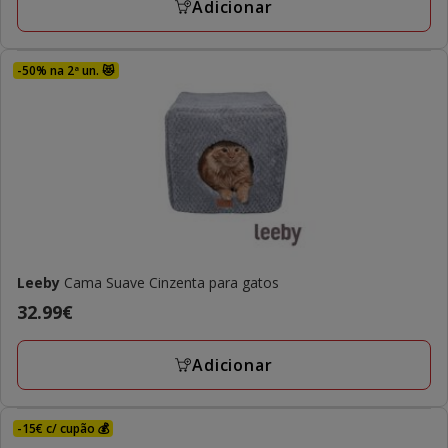
Adicionar
-50% na 2ª un. 😻
Leeby
Cama Suave Cinzenta para gatos
Preço
32.99€
32.99€
Adicionar
-15€ c/ cupão 💰