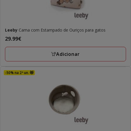
Leeby
Cama com Estampado de Ouriços para gatos
Preço
29.99€
29.99€
Adicionar
-50% na 2ª un. 😻