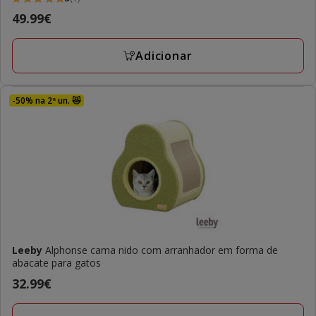
5
Preço
49.99€
estrelas
49.99€
com
Adicionar
1
avaliações
-50% na 2ª un. 😻
Leeby
Alphonse cama nido com arranhador em forma de
abacate para gatos
Preço
32.99€
32.99€