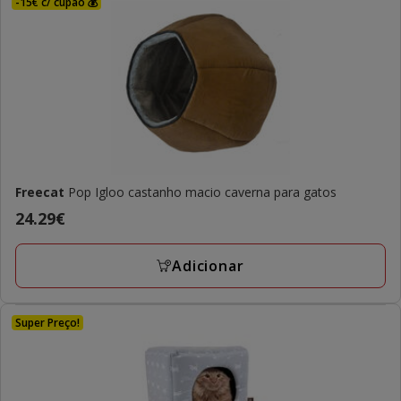
-15€ c/ cupão 💰
Freecat
Pop Igloo castanho macio caverna para gatos
Preço
24.29€
24.29€
Adicionar
Super Preço!