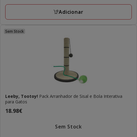
105.95€
Adicionar
Sem Stock
Leeby, Tootoy!
Pack Arranhador de Sisal e Bola Interativa
para Gatos
Preço
18.98€
18.98€
Sem Stock