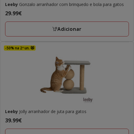
Leeby
Gonzalo arranhador com brinquedo e bola para gatos
Preço
29.99€
29.99€
Adicionar
-50% na 2ª un. 😻
Leeby
Jolly arranhador de juta para gatos
Preço
39.99€
39.99€