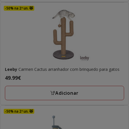
-50% na 2ª un. 😻
Leeby
Carmen Cactus arranhador com brinquedo para gatos
Preço
49.99€
49.99€
Adicionar
-50% na 2ª un. 😻