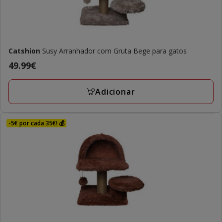
Catshion
Susy Arranhador com Gruta Bege para gatos
Preço
49.99€
49.99€
Adicionar
-5€ por cada 35€! 💰