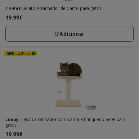
TK-Pet
Benito Arranhador de Canto para gatos
Preço
19.99€
19.99€
Adicionar
-50% na 2ª un. 😻
Leeby
Tigrou arranhador com cama e brinquedo bege para
gatos
Preço
19.99€