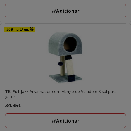
19.99€
Adicionar
-50% na 2ª un. 😻
TK-Pet
Jazz Arranhador com Abrigo de Veludo e Sisal para
gatos
Preço
34.95€
34.95€
Adicionar