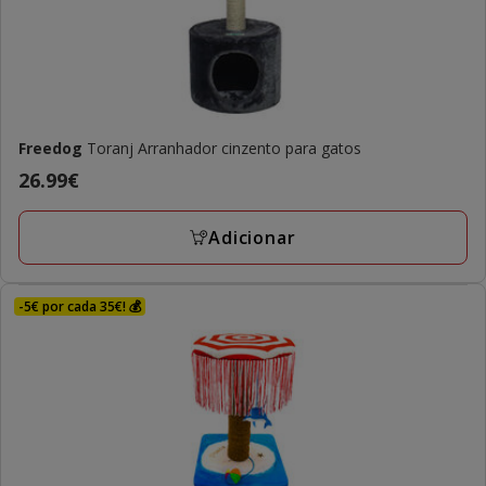
Freedog
Toranj Arranhador cinzento para gatos
Preço
26.99€
26.99€
Adicionar
-5€ por cada 35€! 💰