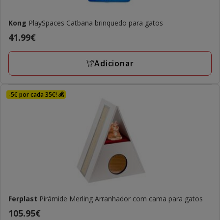
Kong
PlaySpaces Catbana brinquedo para gatos
Preço
41.99€
41.99€
Adicionar
-5€ por cada 35€! 💰
Ferplast
Pirámide Merling Arranhador com cama para gatos
Preço
105.95€