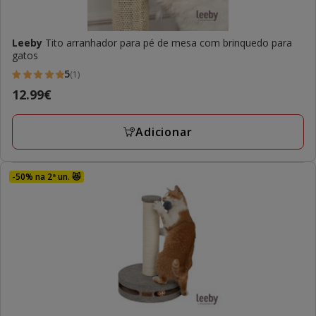
Leeby
Tito arranhador para pé de mesa com brinquedo para
gatos
5
(1)
5
Preço
12.99€
estrelas
12.99€
com
Adicionar
1
avaliações
-50% na 2ª un. 😻