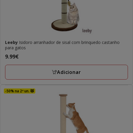
Leeby
Isidoro arranhador de sisal com brinquedo castanho
para gatos
Preço
9.99€
9.99€
Adicionar
-50% na 2ª un. 😻