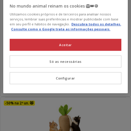
No mundo animal reinam os cookies 🦁👑🍪
Utilizamos cookies próprios e de terceiros para analisar nossos
serviços, lembrar suas preferências e mostrar publicidade com base
em seu perfil e hábitos de navegação.
Descubra todos os detalhes.
Consulte como o Google trata as informações pessoais.
Aceitar
Leeby
Gaston arranhador de sisal com brinquedo para gatos
Só as necessárias
Preço
21.99€
21.99€
Configurar
Adicionar
-50% na 2ª un. 😻