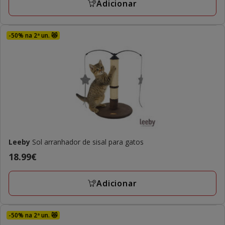
Adicionar
-50% na 2ª un. 😻
Leeby
Sol arranhador de sisal para gatos
Preço
18.99€
18.99€
Adicionar
-50% na 2ª un. 😻