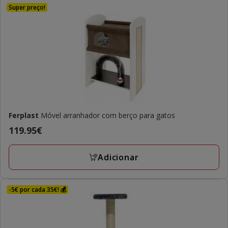
Super preço!
Ferplast
Móvel arranhador com berço para gatos
Preço
119.95€
119.95€
Adicionar
-5€ por cada 35€! 💰