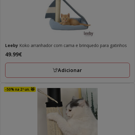
Leeby
Koko arranhador com cama e brinquedo para gatinhos
Preço
49.99€
49.99€
Adicionar
-50% na 2ª un. 😻