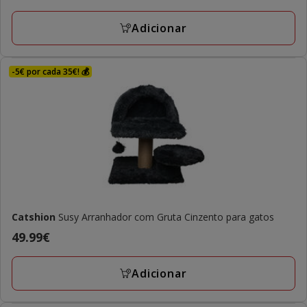
49.99€
Adicionar
-5€ por cada 35€! 💰
Catshion
Susy Arranhador com Gruta Cinzento para gatos
Preço
49.99€
49.99€
Adicionar