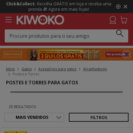
3
Click&Collect:
Recolha GRÁTIS em loja e receba uma
de
prenda 🎁 Agora em mais lojas!
3,
mensagem,
Início
Gatos
Acessórios para gatos
Arranhadores
Postes e Torres
POSTES E TORRES PARA GATOS
25 RESULTADOS
FILTROS