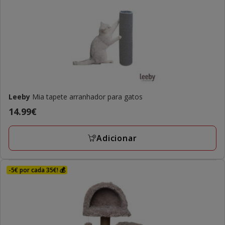
Leeby
Mia tapete arranhador para gatos
Preço
14.99€
14.99€
Adicionar
-5€ por cada 35€! 💰