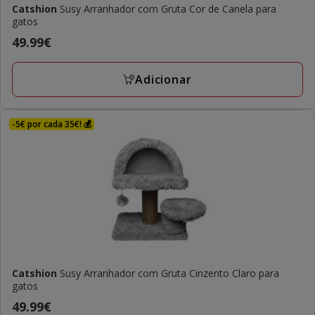
Catshion
Susy Arranhador com Gruta Cor de Canela para
gatos
Preço
49.99€
49.99€
Adicionar
-5€ por cada 35€! 💰
Catshion
Susy Arranhador com Gruta Cinzento Claro para
gatos
Preço
49.99€