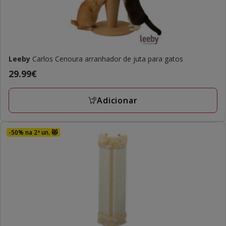
Leeby
Carlos Cenoura arranhador de juta para gatos
Preço
29.99€
29.99€
Adicionar
-50% na 2ª un. 😻