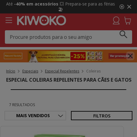
2
Até
-40% em acessórios
💥 Prepara-se para as férias
de
🏖️
3,
mensagem,
Início
Especiais
Especial Repelentes
Coleiras
ESPECIAL COLEIRAS REPELENTES PARA CÃES E GATOS
7 RESULTADOS
FILTROS