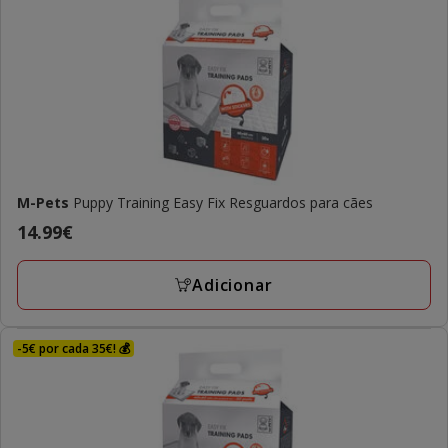
M-Pets
Puppy Training Easy Fix Resguardos para cães
Preço
14.99€
14.99€
Adicionar
-5€ por cada 35€! 💰