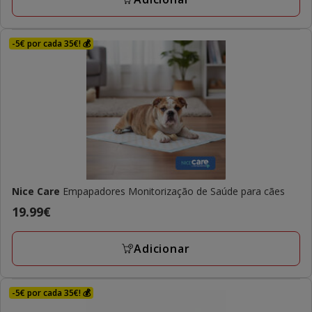
-5€ por cada 35€! 💰
Nice Care
Empapadores Monitorização de Saúde para cães
Preço
19.99€
19.99€
Adicionar
-5€ por cada 35€! 💰