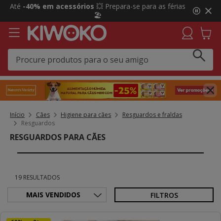
3
Click&Collect:
Recolha GRÁTIS em loja e receba uma
de
prenda 🎁 Agora em mais lojas!
3,
mensagem,
Início
Cães
Higiene para cães
Resguardos e fraldas
Resguardos
RESGUARDOS PARA CÃES
19 RESULTADOS
FILTROS