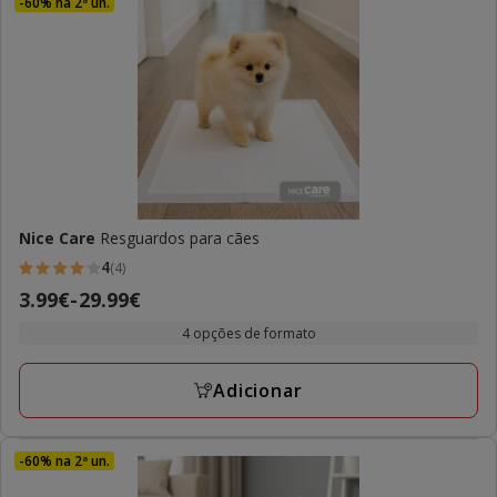
-60% na 2ª un.
Nice Care
Resguardos para cães
4
(4)
4
Preço
3.99€
-
29.99€
estrelas
de
com
4 opções de formato
3.99€
4
a
avaliações
Adicionar
29.99€
-60% na 2ª un.