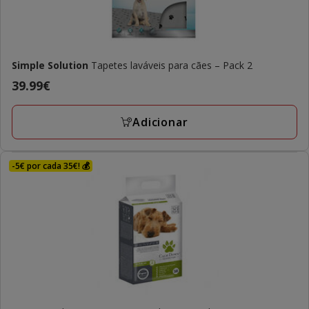
Simple Solution
Tapetes laváveis para cães – Pack 2
Preço
39.99€
39.99€
Adicionar
-5€ por cada 35€! 💰