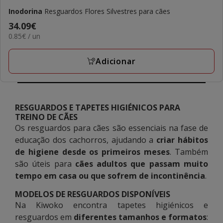
Inodorina
Resguardos Flores Silvestres para cães
Preço
34.09€
0.85€
0.85€ / un
34.09€
por
UN
Adicionar
RESGUARDOS E TAPETES HIGIÉNICOS PARA
TREINO DE CÃES
Os resguardos para cães são essenciais na fase de
educação dos cachorros, ajudando a
criar hábitos
de higiene desde os primeiros meses
. Também
são úteis para
cães adultos que passam muito
tempo em casa ou que sofrem de incontinência
.
MODELOS DE RESGUARDOS DISPONÍVEIS
Na Kiwoko encontra tapetes higiénicos e
resguardos em
diferentes tamanhos e formatos
: