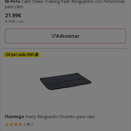
M-Pets
Calm Dawn Training Pads Resguardos con Feromonas
para cães
Preço
21.99€
0.44€
0.44€ / un
21.99€
por
UN
Adicionar
-5€ por cada 35€! 💰
Flamingo
Pasty Resguardo Cinzento para cães
4
(1)
4