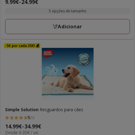
Preço
9.99€
-
24.99€
estrelas
de
com
5 opções de tamanho
9.99€
1
a
avaliações
Adicionar
24.99€
-5€ por cada 35€! 💰
Simple Solution
Resguardos para cães
5
(1)
5
Preço
14.99€
-
34.99€
estrelas
0.35€
Desde 0.35€ / un
de