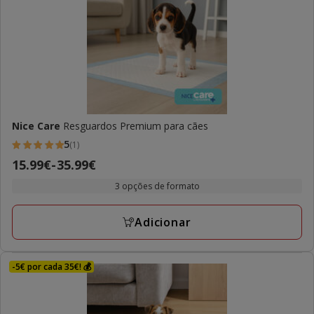
Nice Care
Resguardos Premium para cães
5
(1)
5
Preço
15.99€
-
35.99€
estrelas
de
com
3 opções de formato
15.99€
1
a
avaliações
Adicionar
35.99€
-5€ por cada 35€! 💰