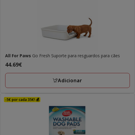
All For Paws
Go Fresh Suporte para resguardos para cães
Preço
44.69€
44.69€
Adicionar
-5€ por cada 35€! 💰