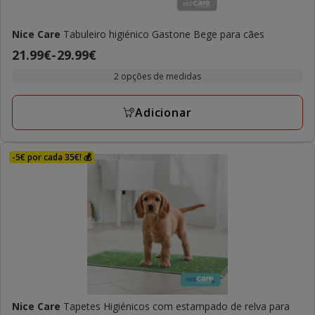
Nice Care
Tabuleiro higiénico Gastone Bege para cães
Preço
21.99€
-
29.99€
de
2 opções de medidas
21.99€
a
Adicionar
29.99€
-5€ por cada 35€! 💰
Nice Care
Tapetes Higiénicos com estampado de relva para