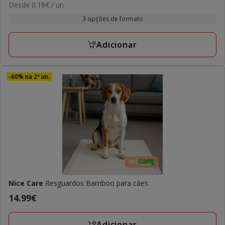
0.18€
Desde 0.18€ / un
de
com
por
8.99€
3 opções de formato
1
UN
a
avaliações
10.29€
Adicionar
-60% na 2ª un.
Nice Care
Resguardos Bamboo para cães
Preço
14.99€
14.99€
Adicionar