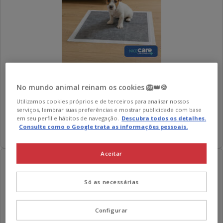
Nice Care
Resguardos com carvão ativo para cães
Preço
13.99€
-
32.99€
No mundo animal reinam os cookies 🦁👑🍪
de
Utilizamos cookies próprios e de terceiros para analisar nossos
3 opções de formato
13.99€
serviços, lembrar suas preferências e mostrar publicidade com base
em seu perfil e hábitos de navegação.
Descubra todos os detalhes.
a
Adicionar
Consulte como o Google trata as informações pessoais.
32.99€
Aceitar
-5€ por cada 35€! 💰
Só as necessárias
Configurar