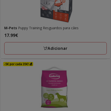
M-Pets
Puppy Training Resguardos para cães
Preço
17.99€
17.99€
Adicionar
-5€ por cada 35€! 💰