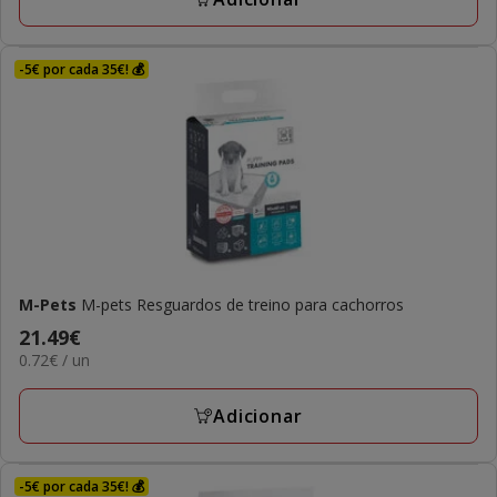
-5€ por cada 35€! 💰
M-Pets
M-pets Resguardos de treino para cachorros
Preço
21.49€
0.72€
0.72€ / un
21.49€
por
UN
Adicionar
-5€ por cada 35€! 💰