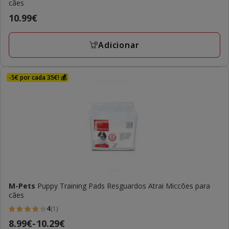
cães
Preço
10.99€
10.99€
Adicionar
-5€ por cada 35€! 💰
M-Pets
Puppy Training Pads Resguardos Atrai Miccões para
cães
4
(1)
4
Preço
8.99€
-
10.29€
estrelas