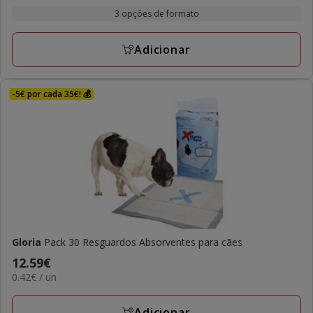
com
por
14.99€
3 opções de formato
1
UN
a
avaliações
34.99€
Adicionar
-5€ por cada 35€! 💰
Gloria
Pack 30 Resguardos Absorventes para cães
Preço
12.59€
0.42€
0.42€ / un
12.59€
por
UN
Adicionar