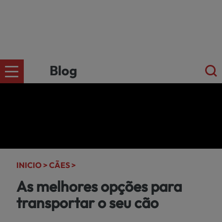
Blog
CÄES
Ir para a
loja
online
GATOS
kiwoko.pt
INICIO >
CÃES >
>
As melhores opções para
PEQUENOS
transportar o seu cão
MAMÍFEROS