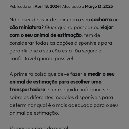
Localize
Publicado em
Abril 18, 2024
| Atualizado a
Março 13, 2025
PEIXES
a sua loja
Não quer desistir de sair com o seu
cachorro
ou
>
PÁSSAROS
cão miniatura
? Quer queira passear ou
viajar
com o seu animal de estimação
, tem de
RÉPTEIS
considerar todas as opções disponíveis para
garantir que o seu cão está tão seguro e
MUNDO
confortável quanto possível.
KIWOKO
A primeira coisa que deve fazer é
medir o seu
animal de estimação para escolher uma
transportadora
e, em seguida, informar-se
sobre os diferentes modelos disponíveis para
determinar qual é o mais adequado para o seu
animal de estimação.
Vamos ver mais de perto!