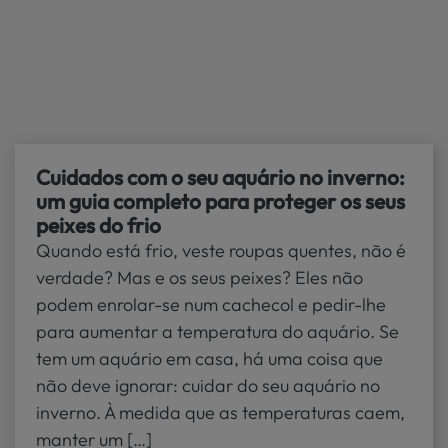
Localize
PEIXES
a sua loja
>
PÁSSAROS
RÉPTEIS
Cuidados com o seu aquário no inverno:
MUNDO
um guia completo para proteger os seus
KIWOKO
peixes do frio
Quando está frio, veste roupas quentes, não é
verdade? Mas e os seus peixes? Eles não
podem enrolar-se num cachecol e pedir-lhe
para aumentar a temperatura do aquário. Se
tem um aquário em casa, há uma coisa que
não deve ignorar: cuidar do seu aquário no
inverno. À medida que as temperaturas caem,
manter um […]