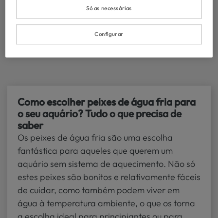
Só as necessárias
Configurar
Como escolher peixes de água fria para
o seu aquário? Tudo o que precisa de
saber
Os peixes de água fria são uma escolha
fantástica para aqueles que querem um
aquário sem sistema de aquecimento. Não só
estes peixes são bonitos e relativamente fáceis
de cuidar, como também podem viver em
água à temperatura ambiente, o que os torna
a escolha ideal para principiantes ou para