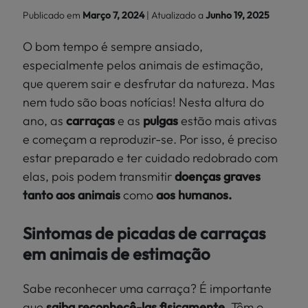
Localize
Publicado em
Março 7, 2024
| Atualizado a
Junho 19, 2025
PEIXES
a sua loja
O bom tempo é sempre ansiado,
>
PÁSSAROS
especialmente pelos animais de estimação,
que querem sair e desfrutar da natureza. Mas
RÉPTEIS
nem tudo são boas notícias! Nesta altura do
ano, as
carraças
e as
pulgas
estão
mais ativas
MUNDO
e começam a reproduzir-se. Por isso, é preciso
KIWOKO
estar preparado e ter cuidado redobrado com
elas, pois podem transmitir
doenças graves
tanto aos animais
como
aos humanos.
Sintomas de picadas de carraças
em animais de estimação
Sabe reconhecer uma carraça? É importante
que
saiba reconhecê-las fisicamente
. Têm o