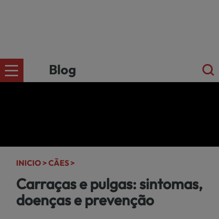
Blog
CÄES
Ir para a
loja
online
GATOS
kiwoko.pt
INICIO >
CÃES >
>
Carraças e pulgas: sintomas,
PEQUENOS
doenças e prevenção
MAMÍFEROS