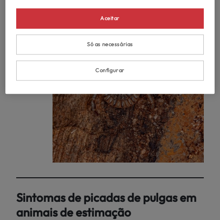
Aceitar
Só as necessárias
Configurar
Sintomas de picadas de pulgas em
animais de estimação