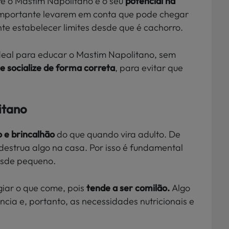
re o Mastim Napolitano é o seu
potencial na
 importante levarem em conta que pode chegar
te estabelecer limites desde que é cachorro.
deal para educar o Mastim Napolitano, sem
e socialize de forma correta
, para evitar que
itano
o e brincalhão
do que quando vira adulto. De
 destrua algo na casa. Por isso é fundamental
esde pequeno.
iar o que come, pois
tende a ser comilão.
Algo
cia e, portanto, as necessidades nutricionais e