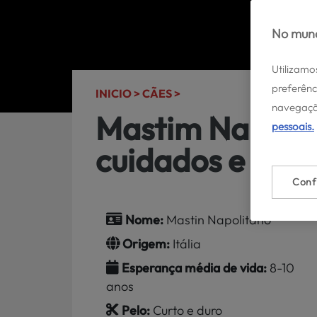
No mund
Utilizamo
preferênc
INICIO >
CÃES >
navegaçã
Mastim Napolit
pessoais.
cuidados e cara
Conf
Nome:
Mastin Napolitano
Origem:
Itália
Esperança média de vida:
8-10
anos
Pelo:
Curto e duro