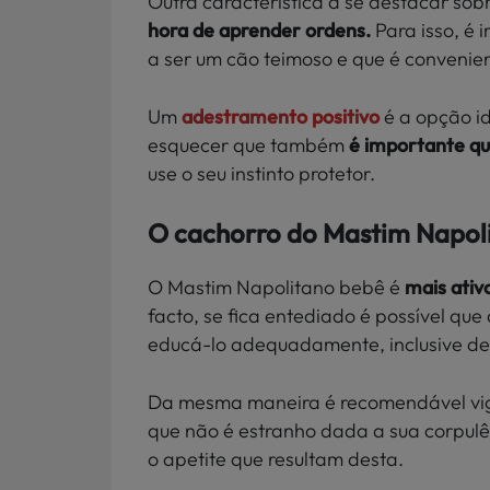
Outra característica a se destacar sob
hora de aprender ordens.
Para isso, é
a ser um cão teimoso e que é convenien
Um
adestramento positivo
é a opção i
esquecer que também
é importante qu
use o seu instinto protetor.
O cachorro do Mastim Napol
O Mastim Napolitano bebê é
mais ativ
facto, se fica entediado é possível que
educá-lo adequadamente, inclusive d
Da mesma maneira é recomendável vig
que não é estranho dada a sua corpulên
o apetite que resultam desta.