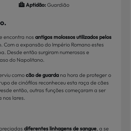
Aptidão:
Guardião
no
.
e encontra nos
antigos molossos utilizados pelos
. Com a expansão do Império Romano estes
pa. Desde então surgiram numerosas e
caso do Napolitano.
serviu como
cão de guarda
na hora de proteger o
upo de cinófilos reconheceu esta raça de cães
 Desde então, outras funções começaram a ser
 nos lares.
apreciadas
diferentes linhagens de sangue
, a se