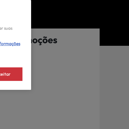
ar suas
Promoções
nformações
eitar