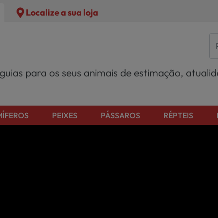
Localize a sua loja
 guias para os seus animais de estimação, atuali
ÍFEROS
PEIXES
PÁSSAROS
RÉPTEIS