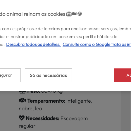
o animal reinam os cookies 🦁👑🍪
s cookies próprios e de terceiros para analisar nossos serviços, lembr
ias e mostrar publicidade com base em seu perfil e hábitos de
o.
Descubra todos os detalhes.
Consulte como o Google trata as i
ano: Conselhos,
cterísticas
igurar
Só as necessárias
Ac
Peso:
60-70 kg
Temperamento:
Inteligente,
nobre, leal
Necessidades:
Escovagem
regular