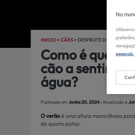
No mund
Utilizamo
preferênc
INICIO >
CÃES >
DESFRUTE DOS SEUS CÃE
navegaçã
Como é que pos
pessoais.
cão a sentir-se
água?
Conf
Publicado em
Junho 20, 2024
| Atualizado a
Jun
O verão
é uma altura maravilhosa para 
de quatro patas.