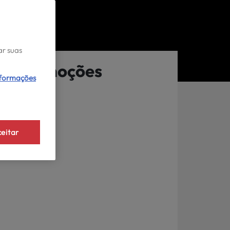
ar suas
Promoções
nformações
eitar