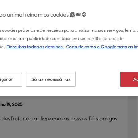
o animal reinam os cookies 🦁👑🍪
s cookies próprios e de terceiros para analisar nossos serviços, lembr
ias e mostrar publicidade com base em seu perfil e hábitos de
S >
o.
Descubra todos os detalhes.
Consulte como o Google trata as i
so ajudar o meu
 mais seguro na
igurar
Só as necessárias
Ac
ho 19, 2025
desfrutar do ar livre com os nossos fiéis amigos