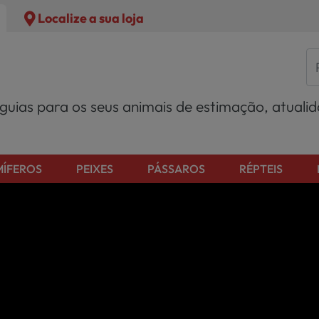
Localize a sua loja
 guias para os seus animais de estimação, atuali
ÍFEROS
PEIXES
PÁSSAROS
RÉPTEIS