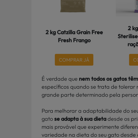
2 k
2 kg Catzilla Grain Free
Sterilis
Fresh Frango
raçã
COMPRAR JÁ
C
É verdade que
nem todos os gatos tê
específicos quando se trata de tolera
grande parte determinado pela person
Para melhorar a adaptabilidade do seu 
gato
se adapta à
sua dieta
desde os pri
mais provável que experimente diferent
variedade na dieta do seu gato desde a