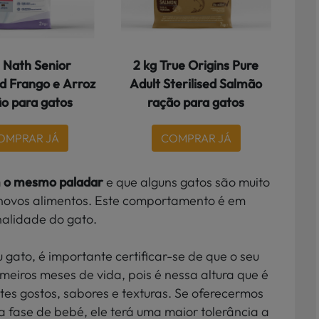
g Nath Senior
2 kg True Origins Pure
ed Frango e Arroz
Adult Sterilised Salmão
o para gatos
ração para gatos
OMPRAR JÁ
COMPRAR JÁ
m o mesmo paladar
e que alguns gatos são muito
r novos alimentos. Este comportamento é em
alidade do gato.
gato, é importante certificar-se de que o seu
meiros meses de vida, pois é nessa altura que é
es gostos, sabores e texturas. Se oferecermos
 fase de bebé, ele terá uma maior tolerância a