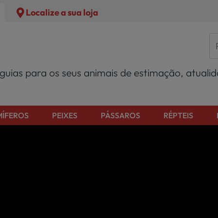
Localize a sua loja
 guias para os seus animais de estimação, atuali
ÍFEROS
PEIXES
PÁSSAROS
RÉPTEIS