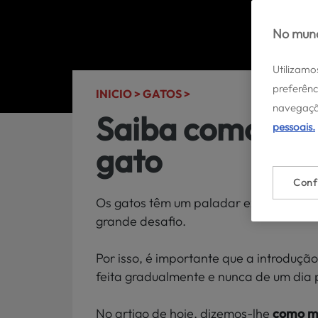
No mund
Utilizamo
preferênc
INICIO >
GATOS >
navegaçã
Saiba como mud
pessoais.
gato
Conf
Os gatos têm um paladar extremamente
grande desafio.
Por isso, é importante que a introduç
feita gradualmente e nunca de um dia 
No artigo de hoje, dizemos-lhe
como mu