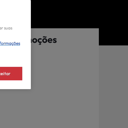
ar suas
Promoções
nformações
eitar