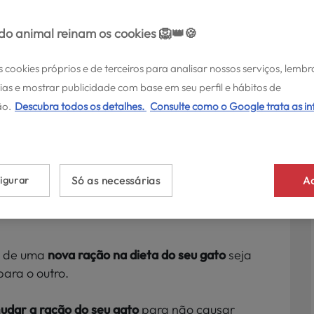
o animal reinam os cookies 🦁👑🍪
s cookies próprios e de terceiros para analisar nossos serviços, lembr
ias e mostrar publicidade com base em seu perfil e hábitos de
o.
Descubra todos os detalhes.
Consulte como o Google trata as i
ar a ração a um
igurar
Só as necessárias
Ac
 seletivo, e mudar a sua dieta pode ser um
ão de uma
nova ração na dieta do seu gato
seja
para o outro.
dar a ração do seu gato
para não causar