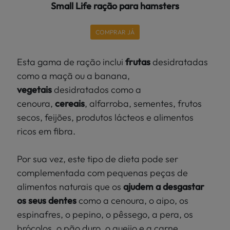
Small Life ração para hamsters
COMPRAR JÁ
Esta gama de ração inclui
frutas
desidratadas
como a maçã ou a banana,
vegetais
desidratados como a
cenoura,
cereais
, alfarroba, sementes, frutos
secos, feijões, produtos lácteos e alimentos
ricos em fibra.
Por sua vez, este tipo de dieta pode ser
complementada com pequenas peças de
alimentos naturais que os
ajudem a desgastar
os seus dentes
como a cenoura, o aipo, os
espinafres, o pepino, o pêssego, a pera, os
brócolos, o pão duro, o queijo e a carne.