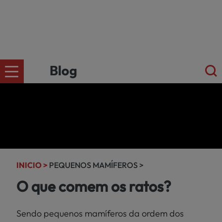
Blog
CÄES
Ir para a
loja
online
GATOS
kiwoko.pt
INICIO >
PEQUENOS MAMÍFEROS >
>
O que comem os ratos?
PEQUENOS
MAMÍFEROS
Sendo pequenos mamíferos da ordem dos